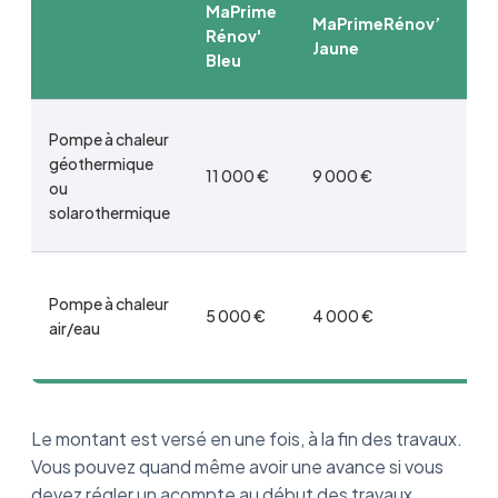
MaPrime
Ma
MaPrimeRénov’
Rénov'
Ré
Jaune
Bleu
Vi
Pompe à chaleur
géothermique
11 000 €
9 000 €
5 
ou
solarothermique
Pompe à chaleur
5 000 €
4 000 €
3 
air/eau
Le montant est versé en une fois, à la fin des travaux.
Vous pouvez quand même avoir une avance si vous
devez régler un acompte au début des travaux.