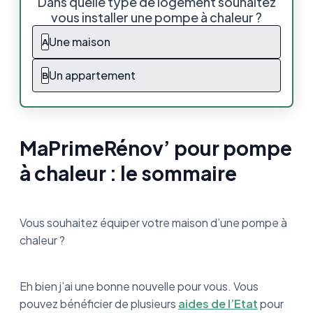
Dans quelle type de logement souhaitez
sommaire
vous installer une pompe à chaleur ?
Qu’est-ce que MaPrimeRénov’ ?
Une maison
A
Quelles sont les conditions pour prétendre à
Un appartement
B
MaPrimeRénov’ ?
Quel est le montant de MaPrimeRénov’ ?
MaPrimeRénov’ pour pompe
Comment obtenir MaPrimeRénov' pour une
pompe à chaleur ?
à chaleur : le sommaire
MaPrimeRénov’ et pompe à chaleur : le
résumé
Vous souhaitez équiper votre maison d’une pompe à
Pour aller plus loin : Quelles sont les autres
chaleur ?
aides disponibles ?
Eh bien j’ai une bonne nouvelle pour vous. Vous
pouvez bénéficier de plusieurs
aides de l’Etat
pour