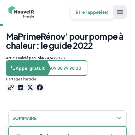
Être rappelé(e)
MaPrimeRénov’ pour pompe à
chaleur : le guide 2022
Article validé par
Lola
24/4/2023
Appel gratuit
09 88 99 98 00
Partagez l'article
SOMMAIRE
MaPrimeRénov’ pour pompe à chaleur : le