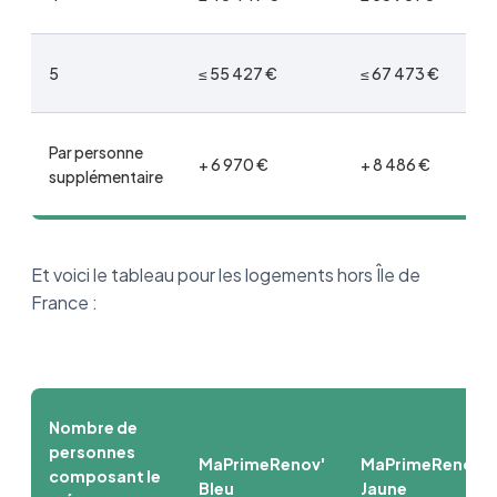
5
≤ 55 427 €
≤ 67 473 €
Par personne
+ 6 970 €
+ 8 486 €
supplémentaire
Et voici le tableau pour les logements hors Île de
France :
Nombre de
personnes
MaPrimeRenov'
MaPrimeRenov'
composant le
Bleu
Jaune