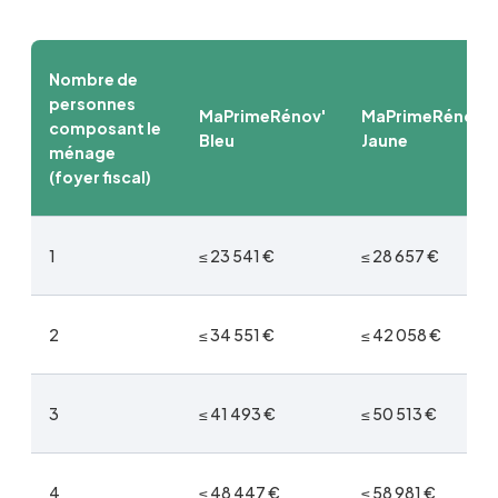
Nombre de
personnes
MaPrimeRénov'
MaPrimeRénov'
composant le
Bleu
Jaune
ménage
(foyer fiscal)
1
≤ 23 541 €
≤ 28 657 €
2
≤ 34 551 €
≤ 42 058 €
3
≤ 41 493 €
≤ 50 513 €
4
≤ 48 447 €
≤ 58 981 €