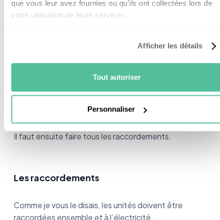
que vous leur avez fournies ou qu'ils ont collectées lors de
votre utilisation de leurs services.
Fixation d’une plaque de montage,
Perçage d’un trou pour que les canalisations
Afficher les détails
puissent passer (environ 7.6 cm de diamètre)
Branchement des câbles à l’unité extérieure,
Tout autoriser
Fixation de l’unité sur la plaque de montage,
Passage des câbles branchés dans le trou
Personnaliser
percé,
Il faut ensuite faire tous les raccordements.
Les raccordements
Comme je vous le disais, les unités doivent être
raccordées ensemble et à l’électricité.