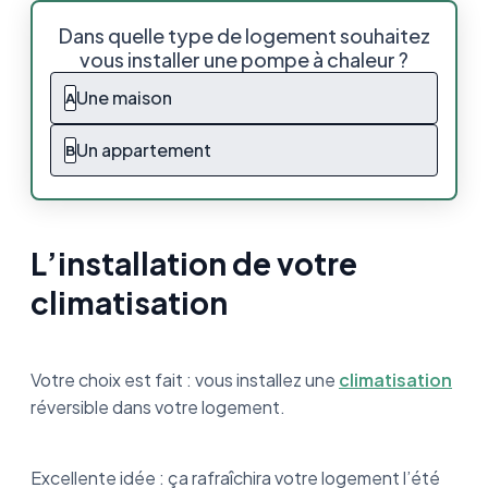
L’installation de votre climatisation
Dans quelle type de logement souhaitez
vous installer une pompe à chaleur ?
Installation d’une climatisation réversible :
que dit la loi ?
Une maison
A
Où installer votre climatisation réversible
Un appartement
B
Les étapes de l’installation de votre
climatisation
L’installation de votre
Comment choisir votre installateur de
climatisation ?
climatisation
Le prix de l’installation de votre climatisation
réversible
Votre choix est fait : vous installez une
climatisation
Les aides d’Etat pour installer votre
réversible dans votre logement.
climatisation
Installer une climatisation réversible, le
Excellente idée : ça rafraîchira votre logement l’été