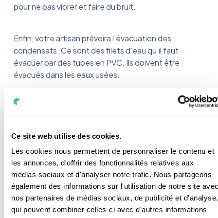
pour ne pas vibrer et faire du bruit.
Enfin, votre artisan prévoira l’évacuation des
condensats. Ce sont des filets d’eau qu’il faut
évacuer par des tubes en PVC. Ils doivent être
évacués dans les eaux usées.
Votre installateur fera le calcul du pourcentage de la
pente d’évacuation. Elle doit être d’au moins 2 %.
Ce site web utilise des cookies.
Les cookies nous permettent de personnaliser le contenu et
L’unité intérieure
les annonces, d'offrir des fonctionnalités relatives aux
médias sociaux et d'analyser notre trafic. Nous partageons
Rien de bien compliqué pour votre artisan : il lui suffit
également des informations sur l'utilisation de notre site ave
nos partenaires de médias sociaux, de publicité et d'analyse
de fixer les splits au mur selon les étapes que je vous
qui peuvent combiner celles-ci avec d'autres informations
détaille ici :