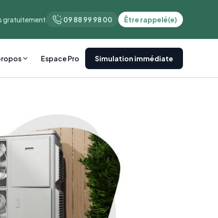
 gratuitement
09 88 99 98 00
Être rappelé(e)
propos
Espace Pro
Simulation immédiate