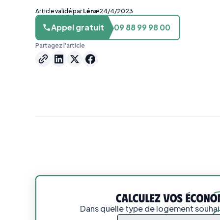
Article validé par
Léna
24/4/2023
Appel gratuit
09 88 99 98 00
Partagez l'article
Dans quelle type de logement souhait