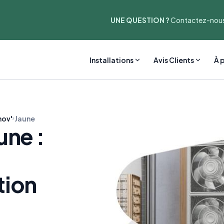
UNE QUESTION ?
Contactez-nous
Installations
Avis Clients
À 
ov'
Jaune
ne :
tion