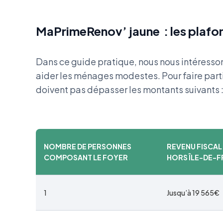
MaPrimeRenov’ jaune : les plafond
Dans ce guide pratique, nous nous intéressons
aider les ménages modestes. Pour faire parti
doivent pas dépasser les montants suivants 
NOMBRE DE PERSONNES
REVENU FISCAL
COMPOSANT LE FOYER
HORS ÎLE-DE-
1
Jusqu’à 19 565€