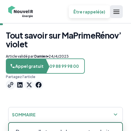
Être rappelé(e)
Tout savoir sur MaPrimeRénov’
violet
Article validé par
Damien
24/4/2023
Appel gratuit
09 88 99 98 00
Partagez l'article
SOMMAIRE
Avez-vous droit à MaPrimeRénov’ violet ?