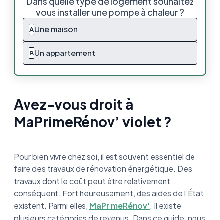
Dans quelle type de logement souhaitez
vous installer une pompe à chaleur ?
Quels sont les critères d’obtention de
MaPrimeRénov’ violet ?
Une maison
A
Quels sont les travaux que je peux
Un appartement
B
entreprendre avec MaPrimeRénov’ violet ?
Peut-on cumuler MaPrimeRénov’ violet avec
d'autres aides ?
Avez-vous droit à
Quel montant de financement m’est accordé
MaPrimeRénov’ violet ?
avec MaPrimeRénov’ violet ?
A qui s’adresse cette prime ?
Pour bien vivre chez soi, il est souvent essentiel de
Qu’est-ce qui va changer dès 2022 et en
faire des travaux de rénovation énergétique. Des
2023 ?
travaux dont le coût peut être relativement
conséquent. Fort heureusement, des aides de l’État
MaPrimeRénov’ violet, en résumé
existent. Parmi elles,
MaPrimeRénov'
. Il existe
plusieurs catégories de revenus. Dans ce guide, nous