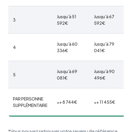
Jusqu’à 51
Jusqu’à 67
3
592€
592€
Jusqu’à 60
Jusqu’à 79
4
336€
041€
Jusqu’à 69
Jusqu’à 90
5
081€
496€
PAR PERSONNE
=+ 8 744€
=+ 11 455€
SUPPLÉMENTAIRE
*Vous pouvez retrouver votre revenu de référence