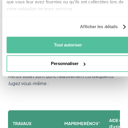
que vous leur avez fournies ou qu'ils ont collectées lors de
votre utilisation de leurs services.
Le montant des aides à l’équipement d’un
chauffage
Afficher les détails
Tout autoriser
Le chauffage est l’un des gros postes de dépenses
lorsque l’on fait des travaux d'optimisation
Personnaliser
énergétique. Les montants alloués par la Prime
Rénov violet sont donc relativement conséquents.
Jugez vous-même :
AIDE CEE
TRAVAUX
MAPRIMERÉNOV’
(Estimat