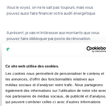
Vous le voyez, on ne le sait pas toujours, mais vous
pouvez aussi faire financer votre audit énergétique.
A présent, je vais m’intéresser aux montants que vous
pouvez faire débloquer par poste de rénovation.
Tour à tour, nous évoquerons donc les équipements
de chauffage, l’isolation et la ventilation.
Ce site web utilise des cookies.
Il m’est aussi apparu intéressant de vous donner les
Les cookies nous permettent de personnaliser le contenu et
montants en les couplant à la Prime CEE. C’est en
les annonces, d'offrir des fonctionnalités relatives aux
effet, le total des 2 primes qui va vous permettre de
médias sociaux et d'analyser notre trafic. Nous partageons
savoir si vous avez les moyens de financer vos
également des informations sur l'utilisation de notre site ave
travaux.
nos partenaires de médias sociaux, de publicité et d'analyse
qui peuvent combiner celles-ci avec d'autres informations