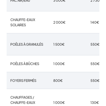
PAC AIR/EAU
3 000€
2 730€
CHAUFFE-EAUX
2 000€
140€
SOLAIRES
POÊLES À GRANULÉS
1 500€
550€
POÊLES À BÛCHES
1 000€
550€
FOYERS FERMÉS
800€
550€
CHAUFFAGES /
CHAUFFE-EAUX
1 000€
130€