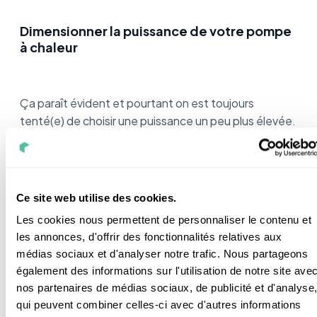
Dimensionner la puissance de votre pompe
à chaleur
Ça paraît évident et pourtant on est toujours
tenté(e) de choisir une puissance un peu plus élevée.
Ça ne sert à rien, une pompe qui va fonctionner en
étant sous
dimensionnée
va s’user plus vite.
Dites-vous qu’il faudra forcément passer par un
Ce site web utilise des cookies.
professionnel.
Les cookies nous permettent de personnaliser le contenu et
les annonces, d'offrir des fonctionnalités relatives aux
Sans logiciel de calcul vous ne pouvez pas estimer la
médias sociaux et d'analyser notre trafic. Nous partageons
puissance idéale.
également des informations sur l'utilisation de notre site ave
Si vous ne savez pas vers qui vous tourner, vous
nos partenaires de médias sociaux, de publicité et d'analyse
pouvez cliquer
ici
. L’un de nos conseillers établira une
qui peuvent combiner celles-ci avec d'autres informations
étude de rentabilité gratuite.