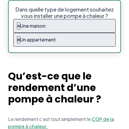
On distingue quatre sortes de COP : ‍
Dans quelle type de logement souhaitez
vous installer une pompe à chaleur ?
De quoi dépend le rendement d’une pompe
à chaleur ?
Une maison
A
Le SCOP, le meilleur indicateur du rendement
Un appartement
B
de votre pompe à chaleur
Comment obtenir un meilleur rendement de
votre pompe à chaleur ?
Qu’est-ce que le
Rendement et pompe à chaleur : Ce que l’on
retient
rendement d’une
pompe à chaleur ?
Le rendement c’est tout simplement le
COP de la
pompe à chaleur.