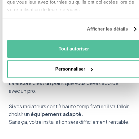
que vous leur avez fournies ou qu'ils ont collectées lors de
votre utilisation de leurs services.
Afficher les détails
Optimiser les sources d’eau froide et d’eau
chaude
Tout autoriser
Le mieux pour optimiser le fonctionnement de la PAC,
Personnaliser
c’est d’avoir des
émetteurs de chaleur douce.
Là encore c’est un point que vous devez aborder
avec un pro.
Si vos radiateurs sont à haute température il va falloir
choisir un
équipement adapté.
Sans ça, votre installation sera difficilement rentable.