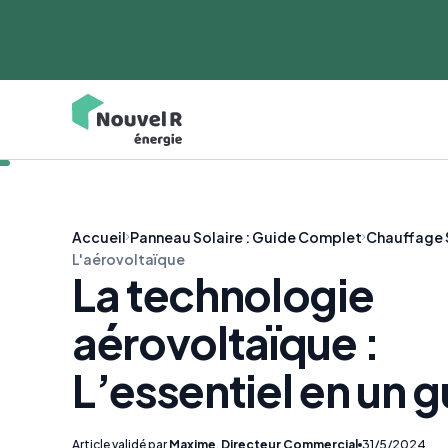
Accueil
Panneau Solaire : Guide Complet
Chauffage 
L'aérovoltaïque
La technologie
aérovoltaïque :
L’essentiel en un 
Article validé par
Maxime
,
Directeur Commercial
31/5/2024