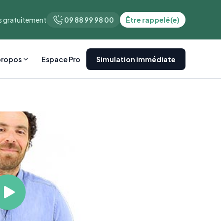
 gratuitement
09 88 99 98 00
Être rappelé(e)
propos
Espace Pro
Simulation immédiate