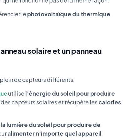
n qui ne fonctionne pas de la même façon.
férencier le
photovoltaïque du thermique
.
 panneau solaire et un panneau
plein de capteurs différents.
que
utilise
l’énergie du soleil pour produire
 des capteurs solaires
et récupère les
calories
t
la lumière du soleil pour produire de
our
alimenter n’importe quel appareil