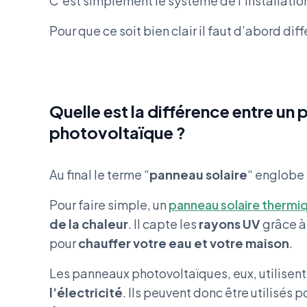
C’est simplement le système de l’installatio
Pour que ce soit bien clair il faut d’abord dif
Quelle est la différence entre un
photovoltaïque ?
Au final le terme “
panneau solaire
“ englobe 
Pour faire simple, un
panneau solaire thermi
de la chaleur
. Il capte les
rayons UV
grâce à
pour
chauffer votre eau et votre maison
.
Les panneaux photovoltaïques, eux, utilisen
l’électricité
. Ils peuvent donc être utilisés p