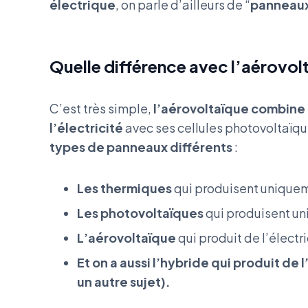
électrique
, on parle d’ailleurs de “
panneaux
Quelle différence avec l’aérovol
C’est très simple,
l’aérovoltaïque combine 
l’électricité
avec ses cellules photovoltaïque
types de panneaux différents
:
Les thermiques
qui produisent uniquem
Les photovoltaïques
qui produisent un
L’aérovoltaïque
qui produit de l’électri
Et on a aussi l’hybride qui produit de 
un autre sujet).