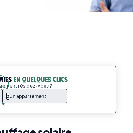
ogement résidez-vous ?
Un appartement
B
auffage solaire