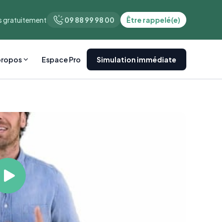
 gratuitement
09 88 99 98 00
Être rappelé(e)
propos
Espace Pro
Simulation immédiate