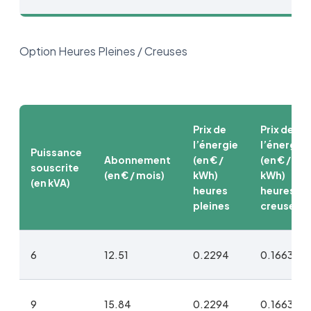
Option Heures Pleines / Creuses
Prix de
Prix de
l’énergie
l’énergie
Puissance
Abonnement
(en € /
(en € /
souscrite
(en € / mois)
kWh)
kWh)
(en kVA)
heures
heures
pleines
creuses
6
12.51
0.2294
0.1663
9
15.84
0.2294
0.1663