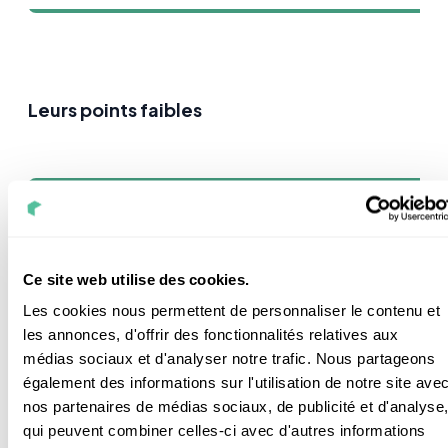
Leurs points faibles
Alterna
EDF
Ce site web utilise des cookies.
Un abonnement
Une augmentation de leur tarif
un peu plus cher
deux fois par an
Les cookies nous permettent de personnaliser le contenu et
les annonces, d'offrir des fonctionnalités relatives aux
médias sociaux et d'analyser notre trafic. Nous partageons
Mauvais classement en termes
également des informations sur l'utilisation de notre site ave
d’énergie verte par Greenpeace
nos partenaires de médias sociaux, de publicité et d'analyse
qui peuvent combiner celles-ci avec d'autres informations