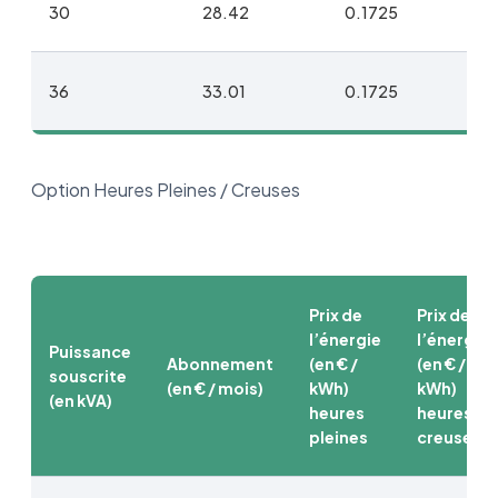
30
28.42
0.1725
36
33.01
0.1725
Option Heures Pleines / Creuses
Prix de
Prix de
l’énergie
l’énergie
Puissance
Abonnement
(en € /
(en € /
souscrite
(en € / mois)
kWh)
kWh)
(en kVA)
heures
heures
pleines
creuses