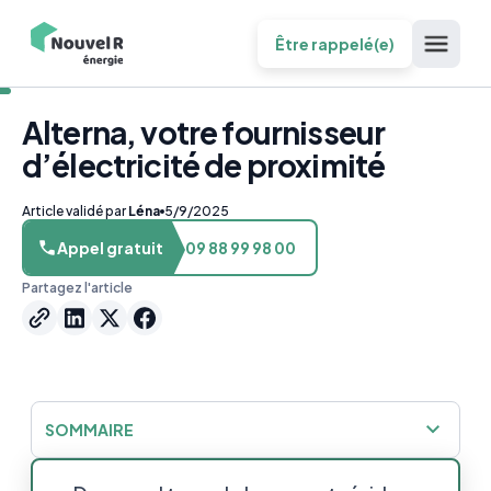
Être rappelé(e)
Alterna, votre fournisseur
d’électricité de proximité
Article validé par
Léna
5/9/2025
Appel gratuit
09 88 99 98 00
Partagez l'article
SOMMAIRE
Découvrir Alterna, expert en énergie verte