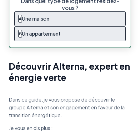
Dans quel type de logement résidez-
vous ?
Alterna, pionniers de l’énergie verte de
proximité
Une maison
A
Électricité : les offres Alterna
Un appartement
B
Alterna et EDF : petit comparatif
Les avis clients
Découvrir Alterna, expert en
En savoir plus sur votre contrat Alterna
énergie verte
Consommer sa propre production électrique
: tous les avantages
Dans ce guide, je vous propose de découvrir le
groupe Alterna et son engagement en faveur de la
Qui est Alterna, et pourquoi les choisir, ce
qu’on a appris :
transition énergétique.
Je vous en dis plus :