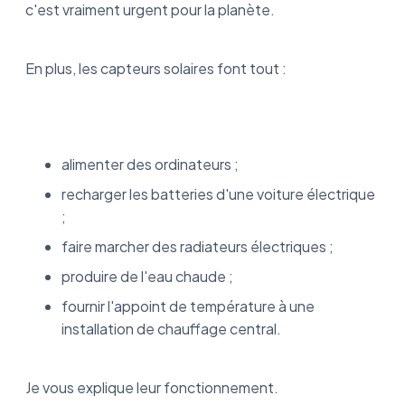
c'est vraiment urgent pour la planète.
FAQ
En plus, les capteurs solaires font tout :
Pourquoi les capteurs solaires sont-ils
placés sur le toit ?
Quels sont les panneaux solaires les plus
performants ?
alimenter des ordinateurs ;
recharger les batteries d'une voiture électrique
Est-ce rentable d'installer des panneaux
solaires ?
;
faire marcher des radiateurs électriques ;
Quelle surface de panneaux solaires
thermiques prévoir ?
produire de l'eau chaude ;
fournir l'appoint de température à une
Comment installer un ballon d'eau chaude
solaire ?
installation de chauffage central.
Quels sont les avantages de l'énergie solaire
?
Je vous explique leur fonctionnement.