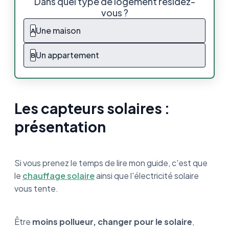
Dans quel type de logement résidez-
vous ?
Quels sont les avantages d'un capteur
solaire ?
Une maison
A
Quels sont les inconvénients des panneaux
Un appartement
B
solaires ?
Les deux applications des capteurs solaires
thermiques
Les capteurs solaires :
Où prévoir l'installation des capteurs solaires
présentation
?
Entretien des capteurs solaires
Si vous prenez le temps de lire mon guide, c'est que
Prix d'un système de capteurs solaires
le
chauffage solaire
ainsi que l'électricité solaire
vous tente.
La rentabilité des capteurs solaires
Et les aides de l'État, elles existent pour les
Être
moins pollueur, changer pour le solaire
,
capteurs solaires ?