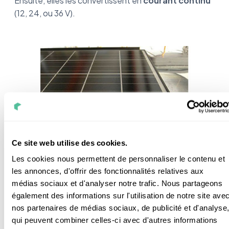
Ensuite, elles les convertissent en
courant continu
(12, 24, ou 36 V).
Ce site web utilise des cookies.
Voici à quoi ressemblent les capteurs solaires composés de
Les cookies nous permettent de personnaliser le contenu et
cellules de silicium.
les annonces, d'offrir des fonctionnalités relatives aux
médias sociaux et d'analyser notre trafic. Nous partageons
également des informations sur l'utilisation de notre site ave
Tout le système périphérique (onduleur) a pour but
nos partenaires de médias sociaux, de publicité et d'analyse
de transformer le courant continu ou courant 230 V
qui peuvent combiner celles-ci avec d'autres informations