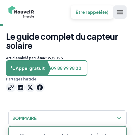
Être rappelé(e)
Le guide complet du capteur
solaire
Article validé par
Léna
5/9/2025
Appel gratuit
09 88 99 98 00
Partagez l'article
SOMMAIRE
Les capteurs solaires : présentation