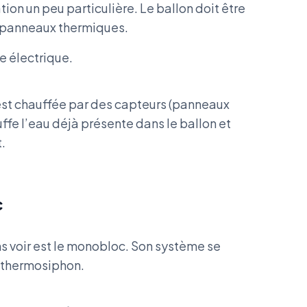
ion un peu particulière. Le ballon doit être
s panneaux thermiques.
e électrique.
 est chauffée par des capteurs (panneaux
uffe l’eau déjà présente dans le ballon et
.
c
ns voir est le monobloc. Son système se
 thermosiphon.