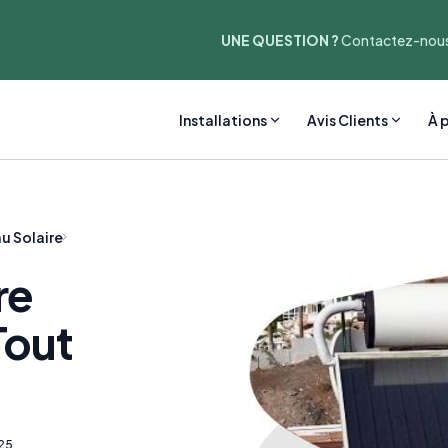
UNE QUESTION ?
Contactez-nous
Installations
Avis Clients
À 
u Solaire
re
Tout
25