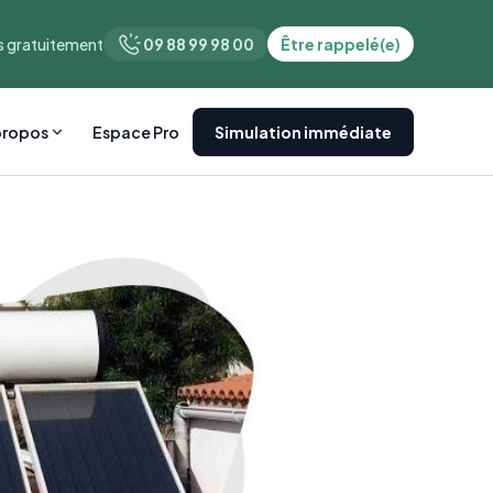
 gratuitement
09 88 99 98 00
Être rappelé(e)
propos
Espace Pro
Simulation immédiate