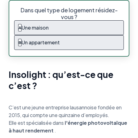
Insolight : qu’est-ce que c’est ?
Dans quel type de logement résidez-
vous ?
Comment fonctionnent les panneaux
solaires Insolight ?
Une maison
A
Pour qui sont construits ces panneaux
Un appartement
B
solaires haut rendement ?
Insolight : une technologie coûteuse ?
Insolight : qu’est-ce que
Quel est l’impact des capteurs Insolight sur
la production d’électricité ?
c’est ?
Que doit-on retenir de cette nouvelle
technologie ?
C’est une jeune entreprise lausannoise fondée en
2015, qui compte une quinzaine d’employés.
Elle est spécialisée dans
l'énergie photovoltaïque
à haut rendement
.