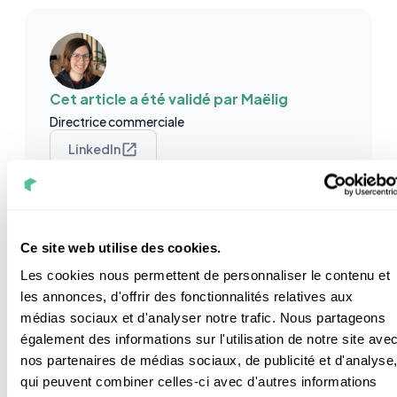
Cet article a été validé par
Maëlig
Directrice commerciale
LinkedIn
Maëlig occupe le poste de Directrice Commerciale
chez Nouvel'R Énergie, sa connaissance du secteur
Ce site web utilise des cookies.
photovoltaïque s'enrichit depuis plus de 10 ans.
Son expertise la rend incollable aussi bien sur la
Les cookies nous permettent de personnaliser le contenu et
partie technique que sur toute la partie
les annonces, d'offrir des fonctionnalités relatives aux
administrative.
médias sociaux et d'analyser notre trafic. Nous partageons
également des informations sur l'utilisation de notre site ave
nos partenaires de médias sociaux, de publicité et d'analyse
qui peuvent combiner celles-ci avec d'autres informations