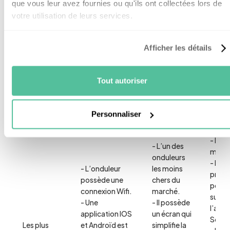
que vous leur avez fournies ou qu'ils ont collectées lors de
votre utilisation de leurs services.
Rendement
97.5%
98.1%
98%
maximum
Afficher les détails
Technologie
MPPT
MPPT
MPPT
Tout autoriser
Garantie
5 ans
10 ans
5 ans
Personnaliser
- Prix
- L’un des
média
onduleurs
- La
- L’onduleur
les moins
produ
possède une
chers du
peut 
connexion Wifi.
marché.
suivie
- Une
- Il possède
l’appl
application IOS
un écran qui
Solar
Les plus
et Androïd est
simplifie la