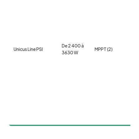
De 
De 2 400 à
kg
Unicus Line PSI
MPPT (2)
3630 W
35
12