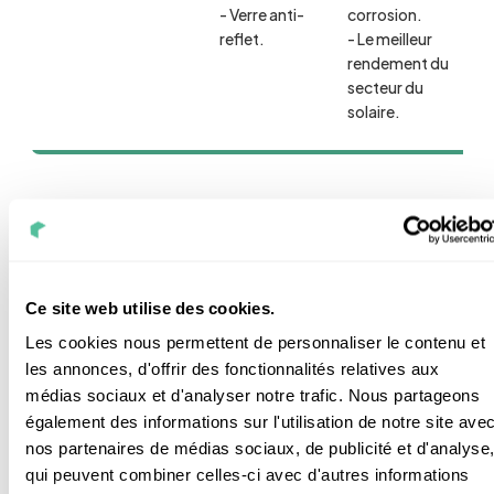
- Verre anti-
corrosion.
reflet.
- Le meilleur
rendement du
secteur du
solaire.
Faisons la même chose avec l’onduleur phare de la
marque italienne
et ses principaux concurrents
(
Kehua
et
Fronius
)
:
Ce site web utilise des cookies.
Les cookies nous permettent de personnaliser le contenu et
les annonces, d'offrir des fonctionnalités relatives aux
médias sociaux et d'analyser notre trafic. Nous partageons
également des informations sur l'utilisation de notre site ave
Peimar Unicus
Fron
Onduleurs
Kehua SPI
nos partenaires de médias sociaux, de publicité et d'analyse
Line PSI
Prim
qui peuvent combiner celles-ci avec d'autres informations