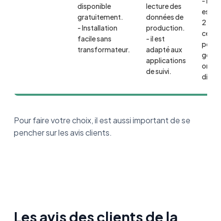
- L'on
disponible
lecture des
est m
gratuitement.
données de
2 entr
- Installation
production.
ce qui
facile sans
- il est
perme
transformateur.
adapté aux
gérer
applications
orien
de suivi.
différ
Pour faire votre choix, il est aussi important de se
pencher sur les avis clients.
Les avis des clients de la