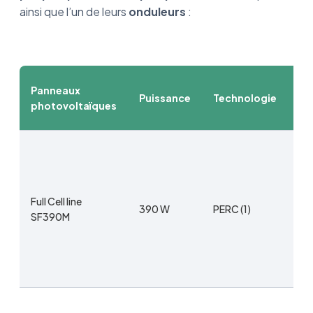
ainsi que l’un de leurs
onduleurs
:
Panneaux
Di
Puissance
Technologie
photovoltaïques
et
22
Full Cell line
390 W
PERC (1)
19
SF390M
x 