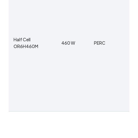
23
Half Cell
460 W
PERC
20
OR6H460M
x 