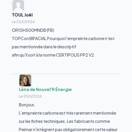
TOUL Joël
Le
22/1/2026
OR10H500MNDB (FB)
TOPCon BIFACIAL Pourquoi l'empreinte carbone n'est
pas mentionnée dans le descriptif
afin qu'il soit à la norme CERTIPOLIS PP2 V2
Léna de Nouvel'R Énergie
Le
25/1/2026
Bonjour,
L'empreinte carbone est très rarement mentionnée
sur les fiches techniques. Les fabricants comme
Peimar n'intègrent pas obligatoirement cette valeur