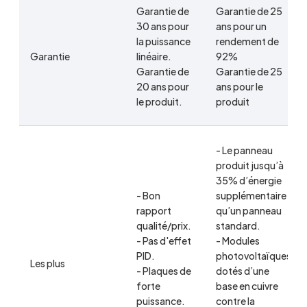
Garantie de
Garantie de 25
30 ans pour
ans pour un
la puissance
rendement de
Garantie
linéaire.
92%
Garantie de
Garantie de 25
20 ans pour
ans pour le
le produit.
produit
- Le panneau
produit jusqu’à
35% d’énergie
- Bon
supplémentaire
rapport
qu’un panneau
qualité/prix.
standard.
- Pas d'effet
- Modules
PID.
photovoltaïques
Les plus
- Plaques de
dotés d’une
forte
base en cuivre
puissance.
contre la