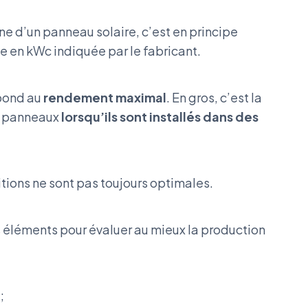
e d’un panneau solaire, c’est en principe
ce en kWc indiquée par le fabricant.
spond au
rendement maximal
. En gros, c’est la
s panneaux
lorsqu’ils sont installés dans des
itions ne sont pas toujours optimales.
rs éléments pour évaluer au mieux la production
;