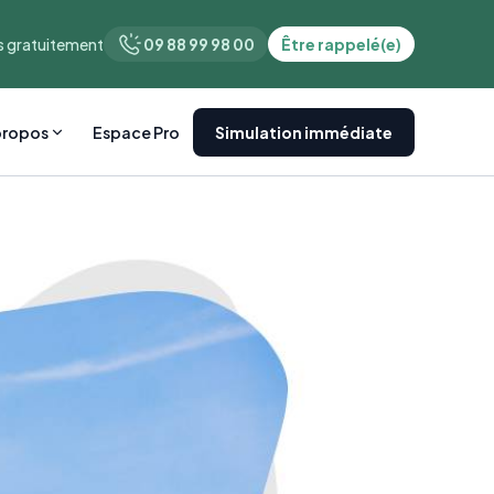
 gratuitement
09 88 99 98 00
Être rappelé(e)
propos
Espace Pro
Simulation immédiate