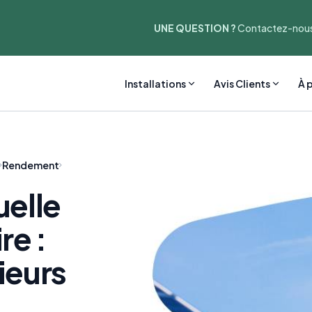
UNE QUESTION ?
Contactez-nous
Installations
Avis Clients
À 
Rendement
uelle
re :
ieurs