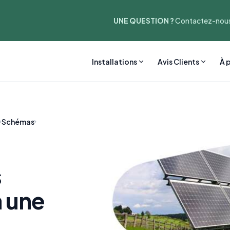
UNE QUESTION ?
Contactez-nous
Installations
Avis Clients
À 
Schémas
s
 une