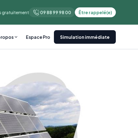
 gratuitement
09 88 99 98 00
Être rappelé(e)
propos
Espace Pro
Simulation immédiate