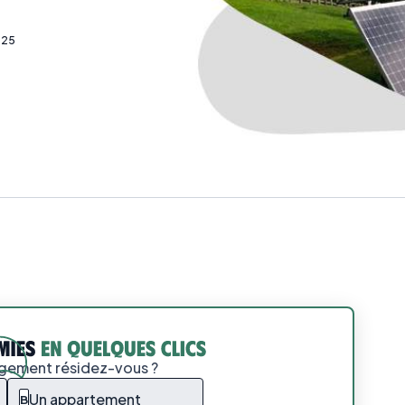
025
ogement résidez-vous ?
Un appartement
B