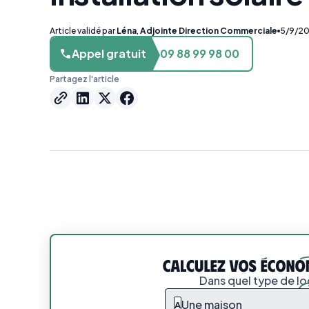
Article validé par
Léna
,
Adjointe Direction Commerciale
5/9/2
Appel gratuit
09 88 99 98 00
Partagez l'article
Dans quel type de l
Une maison
A