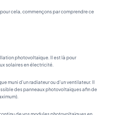
Et pour cela, commençons par comprendre ce
lation photovoltaïque. Il est là pour
x solaires en électricité.
que muni d’un radiateur ou d’un ventilateur. Il
possible des panneaux photovoltaïques afin de
maximum).
ant continu de vos modules photovoltaïques en