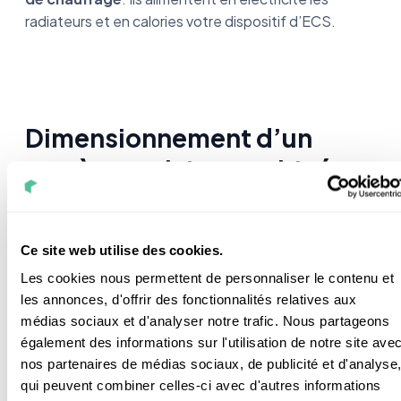
radiateurs et en calories votre dispositif d’ECS.
Dimensionnement d’un
système solaire combiné
Est-ce que c’est difficile de
déterminer la taille de
Ce site web utilise des cookies.
votre future installation
? Pour des
professionnels, bien sûr que non.
Les cookies nous permettent de personnaliser le contenu et
les annonces, d'offrir des fonctionnalités relatives aux
Nos experts ont des logiciels qui leur permettent de
médias sociaux et d'analyser notre trafic. Nous partageons
faire une première
étude énergétique des besoins
également des informations sur l'utilisation de notre site ave
liés à votre habitation.
nos partenaires de médias sociaux, de publicité et d'analyse
qui peuvent combiner celles-ci avec d'autres informations
Mais j’imagine que vous avez envie de savoir
à quoi