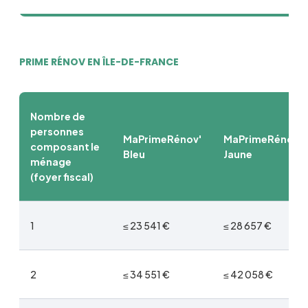
PRIME RÉNOV EN ÎLE-DE-FRANCE
Nombre de
personnes
MaPrimeRénov'
MaPrimeRénov'
composant le
Bleu
Jaune
ménage
(foyer fiscal)
1
≤ 23 541 €
≤ 28 657 €
2
≤ 34 551 €
≤ 42 058 €