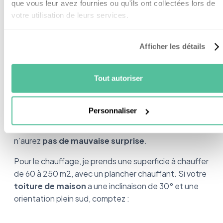
que vous leur avez fournies ou qu'ils ont collectées lors de
vous attendre pour votre maison
? Je vais vous
votre utilisation de leurs services.
donner des chiffres.
Afficher les détails
Mon diagramme de puissance selon la
surface
Tout autoriser
Je prends comme point de départ une
Personnaliser
consommation d’ECS de 200 litres
par jour à 50°.
Je sais, ça fait beaucoup, mais comme ça, vous
n’aurez
pas de mauvaise surprise
.
Pour le chauffage, je prends une superficie à chauffer
de 60 à 250 m2, avec un plancher chauffant. Si votre
toiture de maison
a une inclinaison de 30° et une
orientation plein sud, comptez :