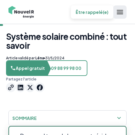
Être rappelé(e)
Système solaire combiné : tout
savoir
Article validé par
Léna
31/5/2024
Appel gratuit
09 88 99 98 00
Partagez l'article
SOMMAIRE
Pourquoi faudrait-il choisir un système