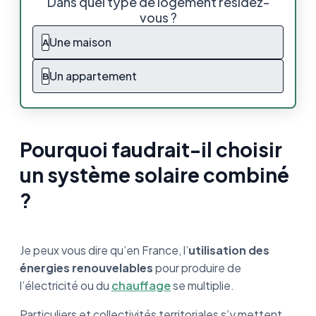
Dans quel type de logement résidez-
solaire combiné ?
vous ?
Les caractéristiques du système combiné
Une maison
A
Les différents types de système solaire
Un appartement
B
combiné
Dimensionnement d’un système solaire
combiné
Pourquoi faudrait-il choisir
Les prix du système solaire combiné
un système solaire combiné
Les aides disponibles pour installer un
?
système solaire combiné
La pose de notre offre chez vous
Je peux vous dire qu’en France, l’
utilisation des
énergies renouvelables
pour produire de
Entretien de notre offre technique
l’électricité ou du
chauffage
se multiplie.
Utiliser les énergies renouvelables est à
Particuliers et collectivités territoriales s’y mettent.
votre portée