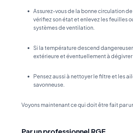
Assurez-vous de la bonne circulation de l
vérifiez son état et enlevez les feuilles 
systèmes de ventilation.
Si la température descend dangereuseme
extérieure et éventuellement à dégivrer
Pensez aussi à nettoyer le filtre et les a
savonneuse.
Voyons maintenant ce qui doit être fait par u
Par un professionnel RGE