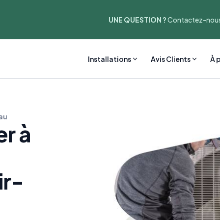
UNE QUESTION ?
Contactez-nous
Installations
Avis Clients
À 
au
r à
ir-