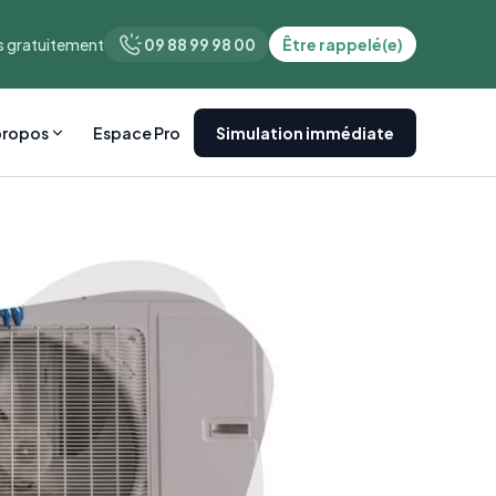
 gratuitement
09 88 99 98 00
Être rappelé(e)
propos
Espace Pro
Simulation immédiate