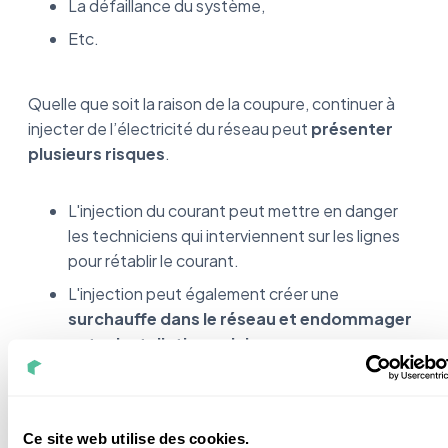
La défaillance du système,
Etc.
Quelle que soit la raison de la coupure, continuer à
injecter de l’électricité du réseau peut
présenter
plusieurs risques
.
L'injection du courant peut mettre en danger
les techniciens qui interviennent sur les lignes
pour rétablir le courant.
L'injection peut également créer une
surchauffe dans le réseau et endommager
votre installation solaire
.
C’est pourquoi l’utilisation des
micro-onduleurs
munis de relais de découplage
qui respectent les
Ce site web utilise des cookies.