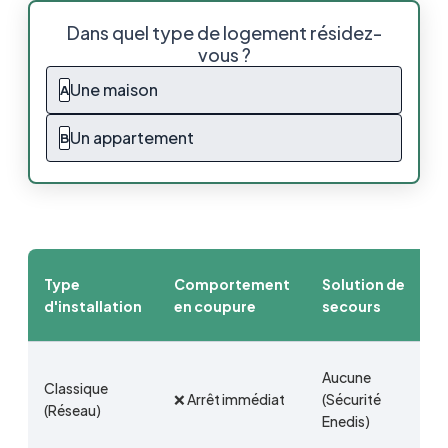
Autoconsommation en cas de coupure de
Dans quel type de logement résidez-
courant
vous ?
Est-ce que les panneaux solaires produisent
Une maison
A
de l’électricité en cas de panne d'électricité
?
Un appartement
B
Le V2H (Vehicle-to-home) une solution
bientôt disponible
Coupure de courant – quels risques pour
l’installation solaire ?
Type
Comportement
Solution de
Les points importants à retenir
d'installation
en coupure
secours
Aucune
Classique
❌ Arrêt immédiat
(Sécurité
(Réseau)
Enedis)