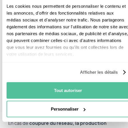
normes est obligatoire. Grâce à ce dispositif, vous
Les cookies nous permettent de personnaliser le contenu et
n’avez rien à craindre, car vos
panneaux solaires se
les annonces, d'offrir des fonctionnalités relatives aux
coupent quand le réseau disjoncte.
médias sociaux et d'analyser notre trafic. Nous partageons
également des informations sur l'utilisation de notre site ave
Dans tous les cas, il faut préciser que la France
nos partenaires de médias sociaux, de publicité et d'analyse
possède l’un des meilleurs réseaux au monde. Les
qui peuvent combiner celles-ci avec d'autres informations
coupures sont donc
relativement rares
.
que vous leur avez fournies ou qu'ils ont collectées lors de
votre utilisation de leurs services.
Les points importants à
Afficher les détails
retenir
Tout autoriser
L’installation solaire en autoconsommation doit être
Personnaliser
raccordée au réseau pour fonctionner correctement.
En cas de
coupure du réseau, la production