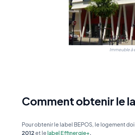
Immeuble à é
Comment obtenir le l
Pour obtenir le label BEPOS, le logement doit
2012
et le
label Effinergie+
.