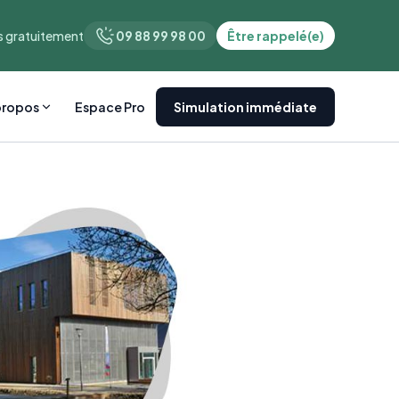
 gratuitement
09 88 99 98 00
Être rappelé(e)
propos
Espace Pro
Simulation immédiate