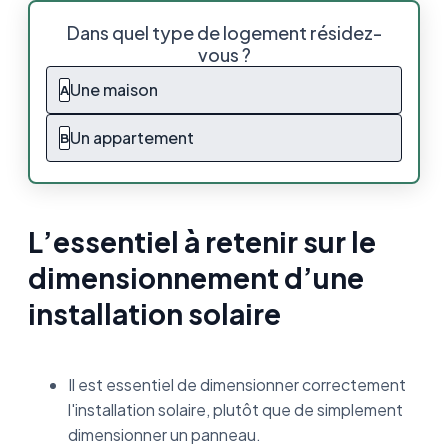
L’essentiel à retenir sur le
Dans quel type de logement résidez-
dimensionnement d’une installation solaire
vous ?
Comment dimensionner ses panneaux
Une maison
A
solaires ?
Un appartement
B
Comment calculer la surface pour installer
des panneaux photovoltaïques ?
Comment calculer la surface pour installer
des panneaux solaires thermiques ?
L’essentiel à retenir sur le
dimensionnement d’une
Quelle surface nécessaire pour une
installation photovoltaïque ?
installation solaire
Quelle est la production d’un panneau solaire
au m² ?
Il est essentiel de dimensionner correctement
Quelle cellule photovoltaïque offre le
l'installation solaire, plutôt que de simplement
meilleur rendement ?
dimensionner un panneau.