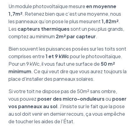
Un module photovoltaïque mesure
en moyenne
1,7m²
. Retenez bien que c’est une moyenne, nous
les panneaux qu’on pose le plus mesurent
1,82m²
.
Les
capteurs thermiques
sont un peu plus grands,
comptez au minimum
2m² par capteur
.
Bien souvent les puissances posées sur les toits sont
comprises entre
1 et 9 kWc
pour le photovoltaïque.
Pour un 9 kWc, il vous faut une surface de
50 m²
minimum
. Ce qui veut dire que vous aurez toujours la
place d’installer des panneaux solaires.
Si votre toit ne dispose pas de 50m² sans ombre,
vous pouvez
poser des micro-onduleurs
ou
poser
vos panneaux au sol
. J’insiste sur le fait que la pose
au sol doit venir en dernier recours, ça vous empêche
de toucher les aides de l’État.