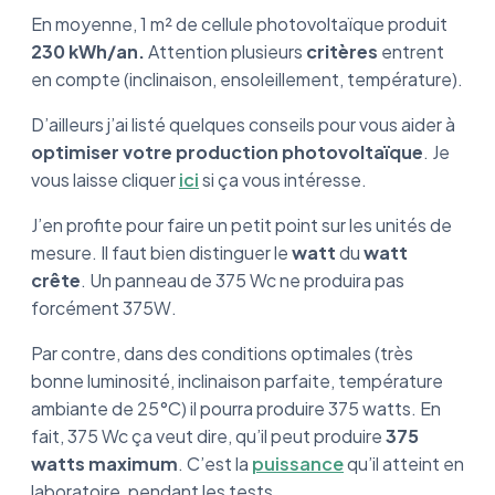
En moyenne, 1 m² de cellule photovoltaïque produit
230 kWh/an.
Attention plusieurs
critères
entrent
en compte (inclinaison, ensoleillement, température).
D’ailleurs j’ai listé quelques conseils pour vous aider à
optimiser votre production photovoltaïque
. Je
vous laisse cliquer
ici
si ça vous intéresse.
J’en profite pour faire un petit point sur les unités de
mesure. Il faut bien distinguer le
watt
du
watt
crête
. Un panneau de 375 Wc ne produira pas
forcément 375W.
Par contre, dans des conditions optimales (très
bonne luminosité, inclinaison parfaite, température
ambiante de 25°C) il pourra produire 375 watts. En
fait, 375 Wc ça veut dire, qu’il peut produire
375
watts maximum
. C’est la
puissance
qu’il atteint en
laboratoire, pendant les tests.