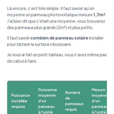
Là encore, c’est très simple. Il faut savoir qu’en
moyenne un panneau photovoltaïque mesure
1,7m²
.
J’ai bien dit que c’était une moyenne, vous trouverez
des panneaux plus grands (2m²) et plus petits.
Il faut savoir
combien de panneau solaire
installer
pour obtenir la surface nécessaire.
Je vous ai fait un petit tableau, vous n’avez même pas
de calcul à faire.
Puissance
Mesure
Nombre
Puissance
moyenne
moyenne
de
installée
d'un
d'un
panneaux
requise
panneau
panneau
requis
à l'unité
à l'unité