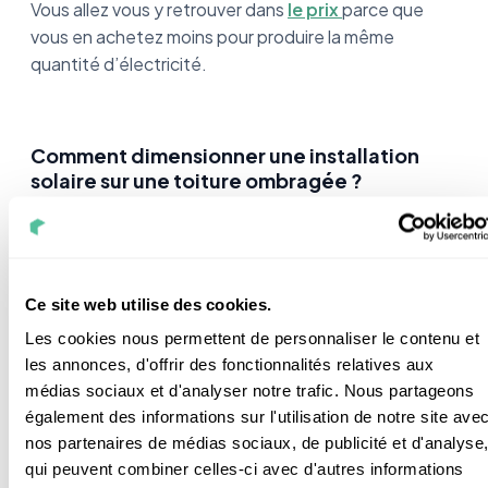
Vous allez vous y retrouver dans
le prix
parce que
vous en achetez moins pour produire la même
quantité d’électricité.
Comment dimensionner une installation
solaire sur une toiture ombragée ?
Ici, c’est exactement le même principe que pour un
toit normal. Il faut simplement poser des
micro-
onduleurs
ou alors un
onduleur bi tracker
.
Ce site web utilise des cookies.
Les cookies nous permettent de personnaliser le contenu et
Si vous installez des panneaux solaires sur
deux pans
les annonces, d'offrir des fonctionnalités relatives aux
de toiture différents
, vous ne serez pas obligés de
médias sociaux et d'analyser notre trafic. Nous partageons
poser des micro-onduelurs. Par contre il faudra
également des informations sur l'utilisation de notre site ave
installer un bi tracker. Il est capable de gérer deux
nos partenaires de médias sociaux, de publicité et d'analyse
chaînes de panneaux indépendamment.
qui peuvent combiner celles-ci avec d'autres informations