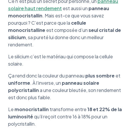
Ce n’est plus un secret pour personne, un
panneau
solaire haut rendement
est aussi un
panneau
monocristallin
. Mais est-ce que vous savez
pourquoi ? C’est parce que la
cellule
monocristalline
est composée d’un
seul cristal de
silicium
, sa pureté lui donne donc un meilleur
rendement.
Le silicium c’est le matériau qui compose la cellule
solaire.
Ça rend donc la couleur du panneau
plus sombre
et
uniforme
. À l’inverse, un
panneau solaire
polycristallin
a une couleur bleutée, son rendement
est donc plus faible.
Le
monocristallin
transforme entre
18 et 22% de la
luminosité
qu’il reçoit contre 16 à 18% pour un
polycristallin.