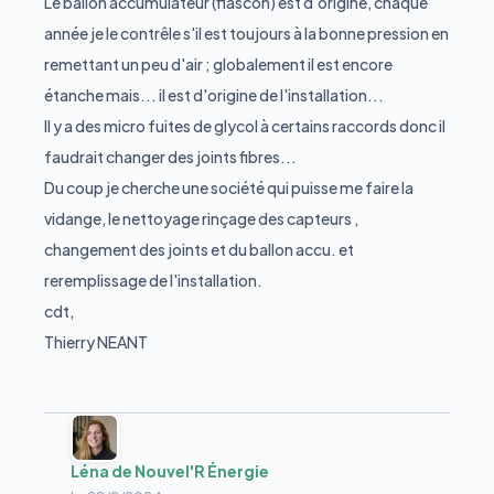
Le ballon accumulateur (flascon) est d'origine, chaque
année je le contrêle s'il est toujours à la bonne pression en
remettant un peu d'air ; globalement il est encore
étanche mais... il est d'origine de l'installation...
Il y a des micro fuites de glycol à certains raccords donc il
faudrait changer des joints fibres...
Du coup je cherche une société qui puisse me faire la
vidange, le nettoyage rinçage des capteurs ,
changement des joints et du ballon accu. et
reremplissage de l'installation.
cdt,
Thierry NEANT
Léna de Nouvel'R Énergie