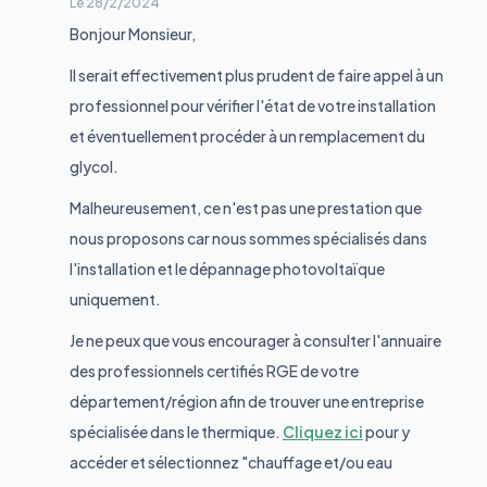
Le
28/2/2024
Bonjour Monsieur,
Il serait effectivement plus prudent de faire appel à un
professionnel pour vérifier l'état de votre installation
et éventuellement procéder à un remplacement du
glycol.
Malheureusement, ce n'est pas une prestation que
nous proposons car nous sommes spécialisés dans
l'installation et le dépannage photovoltaïque
uniquement.
Je ne peux que vous encourager à consulter l'annuaire
des professionnels certifiés RGE de votre
département/région afin de trouver une entreprise
spécialisée dans le thermique.
Cliquez ici
pour y
accéder et sélectionnez "chauffage et/ou eau