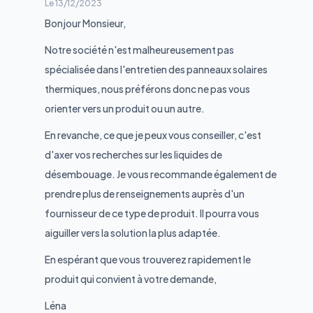
Le
13/12/2023
Bonjour Monsieur,
Notre société n'est malheureusement pas
spécialisée dans l'entretien des panneaux solaires
thermiques, nous préférons donc ne pas vous
orienter vers un produit ou un autre.
En revanche, ce que je peux vous conseiller, c'est
d'axer vos recherches sur les liquides de
désembouage. Je vous recommande également de
prendre plus de renseignements auprès d'un
fournisseur de ce type de produit. Il pourra vous
aiguiller vers la solution la plus adaptée.
En espérant que vous trouverez rapidement le
produit qui convient à votre demande,
Léna