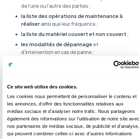
de l’une ou l’autre des parties ;
la liste des opérations de maintenance à
réaliser
ainsi que leur fréquence ;
la liste du matériel couvert et non couvert
;
les modalités de dépannage
et
d’intervention en cas de panne ;
les clauses commerciales
: elles indiquent la
durée de l’engagement et les modalités
d’actualisation des tarifs.
Ce site web utilise des cookies.
Les cookies nous permettent de personnaliser le contenu et
Je vous conseille également de
demander un
les annonces, d'offrir des fonctionnalités relatives aux
compte rendu détaillé des interventions
à
médias sociaux et d'analyser notre trafic. Nous partageons
chaque épisode de maintenance.
également des informations sur l'utilisation de notre site ave
Avec ce type de contrat vous pouvez produire de
nos partenaires de médias sociaux, de publicité et d'analyse
l’eau chaude sanitaire sereinement. Votre installation
qui peuvent combiner celles-ci avec d'autres informations