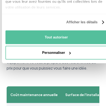
que vous leur avez fournies ou qu'ils ont collectées lors de
ne va pas fatiguer de sitôt.
votre utilisation de leurs services.
Bon, bien sûr l’entretien régulier a un coût. C’est
donc un petit budget annuel à prévoir en plus.
Afficher les détails
Quel est le coût d’un contrat de
Tout autoriser
maintenance
Personnaliser
Le coût peut être variable en fonction de votre
équipement. Je vous ai préparé des fourchettes de
prix pour que vous puissiez vous faire une idée.
Coût maintenance annuelle
Surface de l'installatio