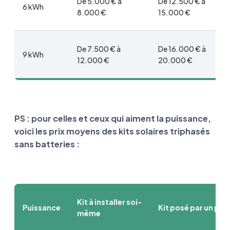
De 5.000 € à
De 12.500 € à
6 kWh
8.000 €
15.000 €
De 7.500 € à
De 16.000 € à
9 kWh
12.000 €
20.000 €
PS : pour celles et ceux qui aiment la puissance,
voici les prix moyens des kits solaires triphasés
sans batteries :
Kit à installer soi-
Puissance
Kit posé par un pro
même