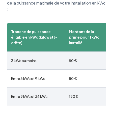
de la puissance maximale de votre installation en kWc
:
Tranche de puissance
Montant de la
éligible en kWc (kilowatt-
prime pour 1 kWc
crête)
installé
3 kWc ou moins
80 €
Entre 3 kWc et 9 kWc
80 €
Entre 9 kWc et 36 kWc
190 €