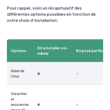
Pour rappel, voici un récapitulatif des
différentes options possibles en fonction de
votre choix d’installation :
Kit à installer soi-
Options :
Kit posé par Nouve
même
Aides de
❌
✅
l’état
Garanties
et
assurances
❌
✅
en cas de