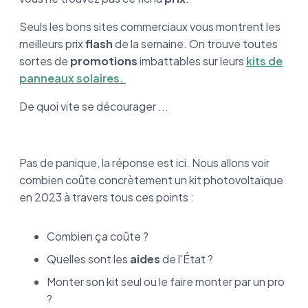
Prix du kit posé par un pro VS prix d’un kit à
Seuls les bons sites commerciaux vous montrent les
poser soi-même :
meilleurs prix
flash
de la semaine. On trouve toutes
sortes de
promotions
imbattables sur leurs
kits de
En bref : Ce qu’il faut retenir du prix des kits
panneaux solaires.
solaires ?
De quoi vite se décourager ...
Pas de panique, la réponse est ici. Nous allons voir
combien coûte concrètement un kit photovoltaïque
en 2023 à travers tous ces points :
Combien ça coûte ?
Quelles sont les
aides
de l'État ?
Monter son kit seul ou le faire monter par un pro
?