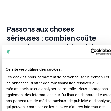
Passons aux choses
sérieuses : combien coûte
concrètement un kit solaire.
Le prix de votre kit sera différent en fonction :
Ce site web utilise des cookies.
Les cookies nous permettent de personnaliser le contenu et
De votre projet.
les annonces, d'offrir des fonctionnalités relatives aux
Et du choix de l’installation : en l’installant vous-
médias sociaux et d'analyser notre trafic. Nous partageons
même ou en le faisant installer par un
également des informations sur l'utilisation de notre site ave
professionnel
qualifié RGE
.
nos partenaires de médias sociaux, de publicité et d'analyse
qui peuvent combiner celles-ci avec d'autres informations