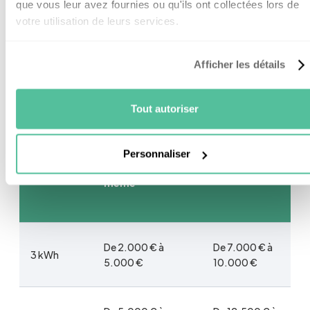
que vous leur avez fournies ou qu'ils ont collectées lors de
Pour vous simplifier la lecture, je vous montre tout
votre utilisation de leurs services.
sous forme de tableaux comparatifs :
Afficher les détails
On commence avec le prix moyen des kits
solaires monophasés sans batteries :
Tout autoriser
Personnaliser
Kit à installer soi-
Puissance
Kit posé par un pro
même
De 2.000 € à
De 7.000 € à
3 kWh
5.000 €
10.000 €