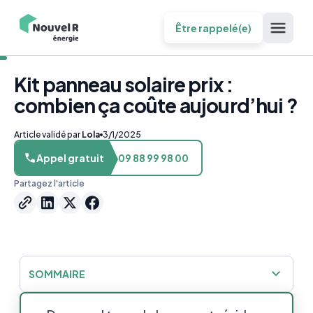
Être rappelé(e)
Kit panneau solaire prix :
combien ça coûte aujourd’hui ?
Article validé par
Lola
3/1/2025
Appel gratuit
09 88 99 98 00
Partagez l'article
SOMMAIRE
Comment trouver le meilleur prix pour un kit