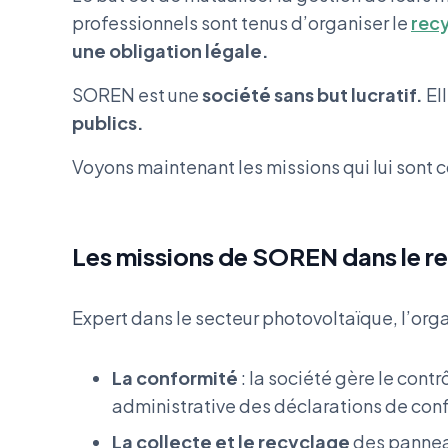
professionnels sont tenus d’organiser le
rec
une obligation légale.
SOREN est une
société sans but lucratif.
El
publics.
Voyons maintenant les missions qui lui sont c
Les missions de SOREN dans le r
Expert dans le secteur photovoltaïque, l’org
La conformité
: la société gère le cont
administrative des déclarations de con
La collecte et le recyclage
des panneau