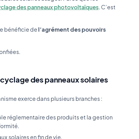
yclage des panneaux photovoltaïques
. C’est
le bénéficie de
l’agrément des pouvoirs
onfiées.
ecyclage des panneaux solaires
anisme exerce dans plusieurs branches :
rôle réglementaire des produits et la gestion
formité.
x solaires en fin de vie.