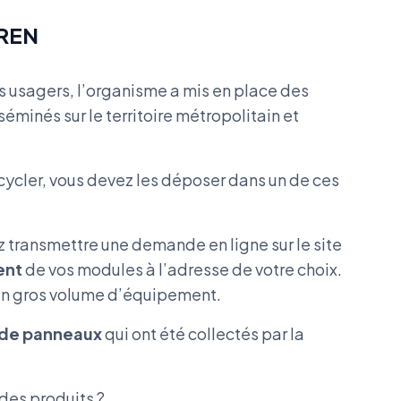
OREN
 usagers, l’organisme a mis en place des
sséminés sur le territoire métropolitain et
ecycler, vous devez les déposer dans un de ces
z transmettre une demande en ligne sur le site
ent
de vos modules à l’adresse de votre choix.
’un gros volume d’équipement.
 de panneaux
qui ont été collectés par la
 des produits ?