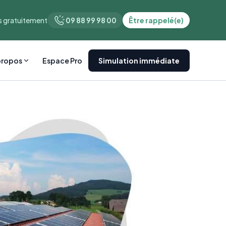
 gratuitement
09 88 99 98 00
Être rappelé(e)
propos
Espace Pro
Simulation immédiate