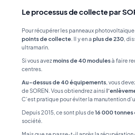
Le processus de collecte par S
Pour récupérer les panneaux photovoltaïques
points de collecte
. Il y en a
plus de 230
, di
ultramarin.
Si vous avez
moins de 40 modules
à faire r
centres.
Au-dessus de 40 équipements
, vous deve
de SOREN. Vous obtiendrez ainsi
l’enlèvem
C’est pratique pour éviter la manutention d
Depuis 2015, ce sont plus de
16 000 tonnes
société.
Mais que se passe-t-il après la récupération