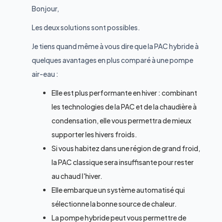
Bonjour,
Les deux solutions sont possibles.
Je tiens quand même à vous dire que la PAC hybride à
quelques avantages en plus comparé à une pompe
air-eau :
Elle est plus performante en hiver : combinant
les technologies de la PAC et de la chaudière à
condensation, elle vous permettra de mieux
supporter les hivers froids.
Si vous habitez dans une région de grand froid,
la PAC classique sera insuffisante pour rester
au chaud l'hiver.
Elle embarque un système automatisé qui
sélectionne la bonne source de chaleur.
La pompe hybride peut vous permettre de