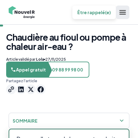
Être rappelé(e)
Chaudière au fioul ou pompe à
chaleur air-eau ?
Article validé par
Lola
27/11/2025
Appel gratuit
09 88 99 98 00
Partagez l'article
SOMMAIRE
Ce qu’il faut savoir sur les chaudières au fioul