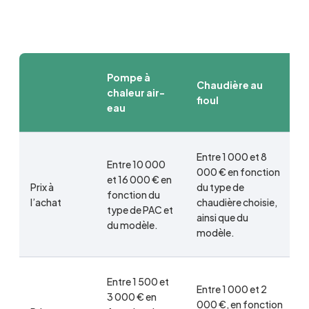
Pompe à
Chaudière au
chaleur air-
fioul
eau
Entre 1 000 et 8
Entre 10 000
000 € en fonction
et 16 000 € en
Prix à
du type de
fonction du
l’achat
chaudière choisie,
type de PAC et
ainsi que du
du modèle.
modèle.
Entre 1 500 et
Entre 1 000 et 2
3 000 € en
000 €, en fonction