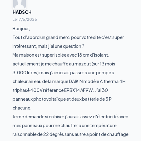
HABSCH
Le
17/6/2026
Bonjour,
Tout d'abord un grand merci pour votre site c'est super
intéressant, mais j'ai une question ?
Ma maison est super isolée avec 18 cm d'isolant,
actuellement je me chauffe au mazout (sur 13 mois
3.000 litres) mais j'aimerais passer a une pompe a
chaleur air eau de la marque DAIKIN modèle Altherma 4H
triphasé 400V référence EPBX14AF9W. J'ai 30
panneaux photovoltaïque et deux batterie de 5 P
chacune.
Je me demande si en hiver j'aurais assez d'électricité avec
mes panneaux pour me chauffer a une température
raisonnable de 22 degrés sans autre a point de chauffage