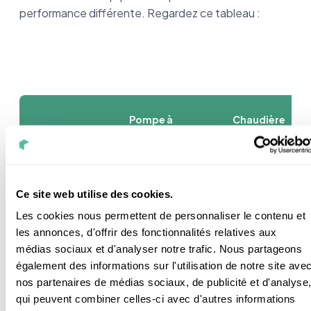
performance différente. Regardez ce tableau :
Pompe à
Chaudière
chaleur air-eau
au fioul
Se trouve
Ce site web utilise des cookies.
COP (coefficient
généralement
Rendement
de
entre 3 et 5.
de 60 à 80
Les cookies nous permettent de personnaliser le contenu et
performance)
(Le rendement est
%
les annonces, d'offrir des fonctionnalités relatives aux
meilleur à 5).
médias sociaux et d'analyser notre trafic. Nous partageons
également des informations sur l'utilisation de notre site ave
nos partenaires de médias sociaux, de publicité et d'analyse
Puissance
Entre 5 et 20 kW
qui peuvent combiner celles-ci avec d'autres informations