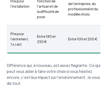
Prix pour
fonction de
de l’entreprise, du
l’installation
l’artisan et de
professionnel et du
la difficulté de
modèle choisi.
pose.
Prix pour
Entre 180 et
l’entretien (
Entre 100 et 200 €
250 €
1 x / an)
Différence qui, à nouveau, est assez flagrante. Ce qui
peut vous aider à faire votre choix si vous hésitez
encore, c’est leur impact sur l’environnement. Je vous
dis tout.