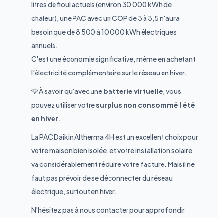
litres de fioul actuels (environ 30 000 kWh de
chaleur), une PAC avec un COP de 3 à 3,5 n'aura
besoin que de 8 500 à 10 000 kWh électriques
annuels.
C'est une économie significative, même en achetant
l'électricité complémentaire sur le réseau en hiver.
💡 À savoir qu'avec une
batterie virtuelle
, vous
pouvez utiliser votre
surplus non consommé l'été
en hiver
.
La PAC Daikin Altherma 4H est un excellent choix pour
votre maison bien isolée, et votre installation solaire
va considérablement réduire votre facture. Mais il ne
faut pas prévoir de se déconnecter du réseau
électrique, surtout en hiver.
N'hésitez pas à nous contacter pour approfondir