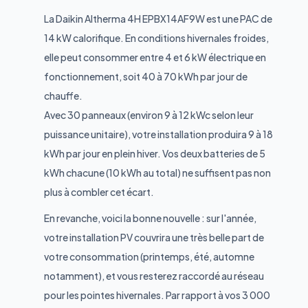
La Daikin Altherma 4H EPBX14AF9W est une PAC de
14 kW calorifique. En conditions hivernales froides,
elle peut consommer entre 4 et 6 kW électrique en
fonctionnement, soit 40 à 70 kWh par jour de
chauffe.
Avec 30 panneaux (environ 9 à 12 kWc selon leur
puissance unitaire), votre installation produira 9 à 18
kWh par jour en plein hiver. Vos deux batteries de 5
kWh chacune (10 kWh au total) ne suffisent pas non
plus à combler cet écart.
En revanche, voici la bonne nouvelle : sur l'année,
votre installation PV couvrira une très belle part de
votre consommation (printemps, été, automne
notamment), et vous resterez raccordé au réseau
pour les pointes hivernales. Par rapport à vos 3 000