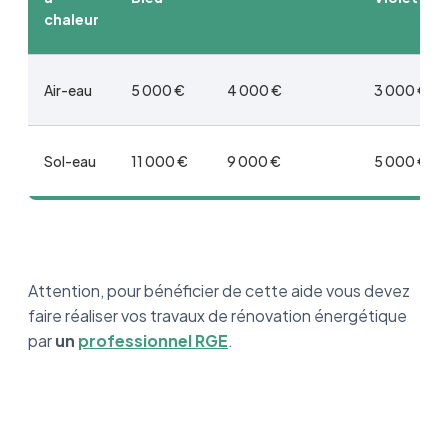
chaleur
Air-eau
5 000 €
4 000 €
3 000 €
Sol-eau
11 000 €
9 000 €
5 000 €
Attention, pour bénéficier de cette aide vous devez
faire réaliser vos travaux de rénovation énergétique
par
un
professionnel RGE
.