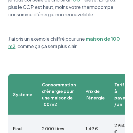
plus le COP est haut, moins votre thermopompe
consomme d’énergie non renouvelable.
J’ai pris un exemple chiffré pour une
maison de 100
m2
, comme ça ça sera plus clair.
Consommation
Tarif
d’énergie pour
Prix de
à
Système
une maison de
l’énergie
payer
100 m2
/ an
2 980
Fioul
2 000 litres
1,49 €
€