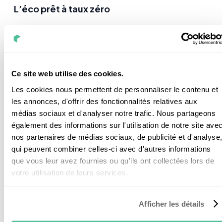
L’éco prêt à taux zéro
Ce prêt à taux zéro est un dispositif qui permet
d’
emprunter jusqu’à 30 000 € sur 15 ans
sans
Ce site web utilise des cookies.
intérêt. Ce qui est bien, c’est que ça permet d’étaler
Les cookies nous permettent de personnaliser le contenu et
le paiement de ses travaux. Comme ça, votre budget
les annonces, d'offrir des fonctionnalités relatives aux
n’est pas trop impacté.
médias sociaux et d'analyser notre trafic. Nous partageons
également des informations sur l'utilisation de notre site ave
nos partenaires de médias sociaux, de publicité et d'analyse
qui peuvent combiner celles-ci avec d'autres informations
que vous leur avez fournies ou qu'ils ont collectées lors de
La prime coup de pouce chauffage
votre utilisation de leurs services.
Afficher les détails
Cette prime est accessible à toutes les personnes