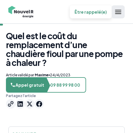
Être rappelé(e)
Quel est le coût du
remplacement d’une
chaudière fioul par une pompe
à chaleur ?
Article validé par
Maxime
24/4/2023
Appel gratuit
09 88 99 98 00
Partagez l'article