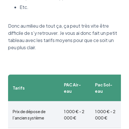
Etc.
Donc au milieu de tout ça, ça peut très vite être
difficile de s’y retrouver. Je vous ai donc fait un petit
tableau avec les tarifs moyens pour que ce soit un
peu plus clair.
PAC Air-
Pac Sol-
Tarifs
eau
eau
Prix de dépose de
1 000 € - 2
1 000 € - 2
l’ancien système
000 €
000 €