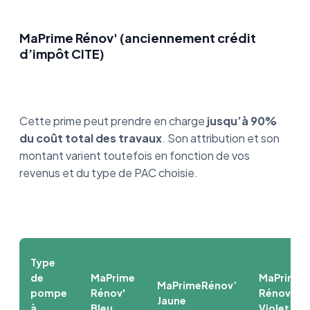
MaPrime Rénov' (anciennement crédit
d’impôt CITE)
Cette prime peut prendre en charge
jusqu’à 90%
du coût total des travaux
. Son attribution et son
montant varient toutefois en fonction de vos
revenus et du type de PAC choisie.
Type
de
MaPrime
MaPrime
MaPrimeRénov’
pompe
Rénov'
Rénov'
Jaune
à
Bleu
Violet