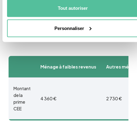
qui décident de remplacer leur chauffage vétuste par
Tout autoriser
un appareil moins polluant.
Son montant varie en
fonction de vos revenu,
mais elle est intéressante
en tous les cas.
Personnaliser
Ménage à faibles revenus
Autres ména
Montant
de la
4 360 €
2 730 €
prime
CEE