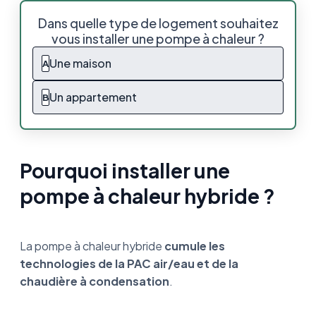
Pourquoi installer une pompe à chaleur
Dans quelle type de logement souhaitez
hybride ?
vous installer une pompe à chaleur ?
Comment fonctionne une PAC hybride ?
Une maison
A
Dans quel cas peut-on installer une pompe à
Un appartement
B
chaleur hybride ?
Qu'est-ce qui la différencie des autres
pompes à chaleur ?
Pourquoi installer une
Installer une pompe à chaleur hybride : Ce
pompe à chaleur hybride ?
qu’il faut retenir
Bonus : Une chaudière hybride fioul ?
La pompe à chaleur hybride
cumule les
technologies de la PAC air/eau et de la
chaudière à condensation
.