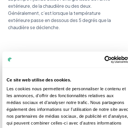
extérieure, de la chaudière ou des deux.
Généralement, c’est lorsque la température
extérieure passe en dessous des 5 degrés que la
chaudière se déclenche.
Une différence de prix ?
Ce site web utilise des cookies.
Les cookies nous permettent de personnaliser le contenu et
Je vous ai fait un petit tableau comparatif pour que
les annonces, d'offrir des fonctionnalités relatives aux
vous ayez le
prix d'une pompe à chaleur
hybride en
médias sociaux et d'analyser notre trafic. Nous partageons
tête :
également des informations sur l'utilisation de notre site ave
nos partenaires de médias sociaux, de publicité et d'analyse
qui peuvent combiner celles-ci avec d'autres informations