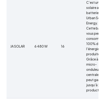
C’est un kit
solaire avec
batterie virt
Urban Solar
Energy.
Cette batte
vous permet
consommer
100% de
JA SOLAR
6 480 W
16
l'énergie
produite.
Grâce à ces
micro-
onduleurs, v
centrale sol
peut gagner
jusqu'à 20%
productivité