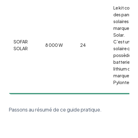
Le kit comp
des pannea
solaires de l
marque Lon
Solar.
SOFAR
C’est un kit
8 000 W
24
SOLAR
solaire qui
possède un
batterie au
lithium de la
marque
Pylontech.
Passons au résumé de ce guide pratique.