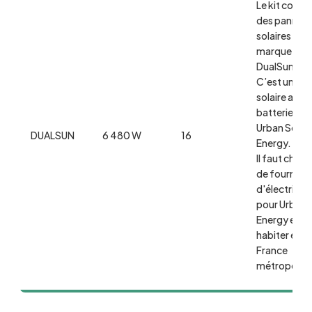
Le kit comp
des pannea
solaires de l
marque
DualSun.
C’est un kit
solaire avec
batterie virt
Urban Solar
DUALSUN
6 480 W
16
Energy.
Il faut chan
de fourniss
d'électricité
pour Urban 
Energy et
habiter en
France
métropole.