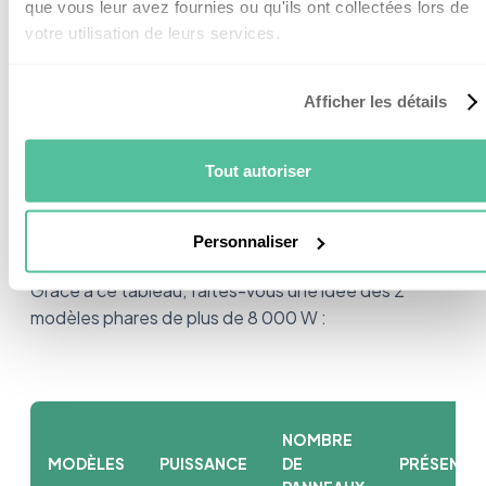
que vous leur avez fournies ou qu'ils ont collectées lors de
Solar Ener
votre utilisation de leurs services.
Afficher les détails
Vous pouvez aussi choisir des modèles de plus de 8
000 W.
Tout autoriser
Pour une puissance de plus de 8 000 W
Personnaliser
Grâce à ce tableau, faites-vous une idée des 2
modèles phares de plus de 8 000 W :
NOMBRE
MODÈLES
PUISSANCE
DE
PRÉSENTA