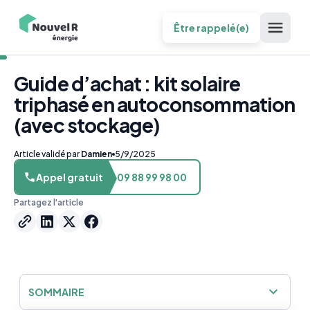
Être rappelé(e)
Guide d’achat : kit solaire
triphasé en autoconsommation
(avec stockage)
Article validé par
Damien
5/9/2025
Appel gratuit
09 88 99 98 00
Partagez l'article
SOMMAIRE