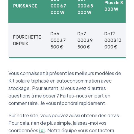
Plus de 8
PUISSANCE
000 à 7
000 à 8
000 W
000 W
000 W
De 6
De 7
De 12
FOURCHETTE
000 à 7
000 à 9
000 à 13
DE PRIX
500 €
500 €
000 €
Vous connaissez à présent les meilleurs modèles de
Kit solaire triphasé en autoconsommation avec
stockage. Pour autant, si vous avez d’autres
questions à me poser ? Faites-nous en part en
commentaire. Je vous répondrai rapidement.
Sur notre site, vous pouvez aussi obtenir des devis.
Pour cela, rien de plus simple, laissez-moi vos
coordonnées
ici
.
Notre équipe vous contactera