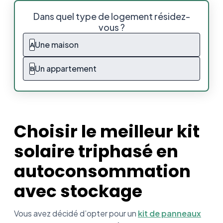
Pourquoi est-il judicieux de choisir un kit
Dans quel type de logement résidez-
plutôt qu’une installation en toiture ?
vous ?
Pourquoi choisir un kit triphasé ?
Une maison
A
Quel kit solaire triphasé en
Un appartement
B
autoconsommation avec stockage est-il
préférable de choisir ?
Kit solaire triphasé en autoconsommation
avec stockage, en résumé
Choisir le meilleur kit
solaire triphasé en
autoconsommation
avec stockage
Vous avez décidé d’opter pour un
kit de panneaux