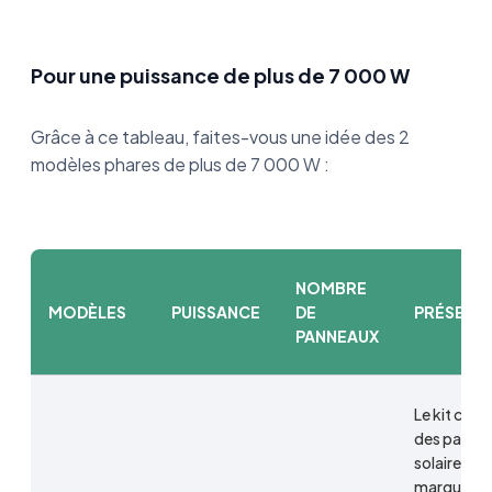
Pour une puissance de plus de 7 000 W
Grâce à ce tableau, faites-vous une idée des 2
modèles phares de plus de 7 000 W :
NOMBRE
MODÈLES
PUISSANCE
DE
PRÉSENT
PANNEAUX
Le kit com
des panne
solaires de 
marque