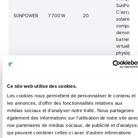
SunPower
C’est un ki
SUNPOWER
7 700 W
20
solaire qui 
compatibl
de nombre
batteries
virtuelles 
physiques
Le kit com
des panne
Ce site web utilise des cookies.
solaires de 
marque
Les cookies nous permettent de personnaliser le contenu et
DualSun.
les annonces, d'offrir des fonctionnalités relatives aux
DUALSUN
7 290 W
18
C’est un ki
médias sociaux et d'analyser notre trafic. Nous partageons
solaire qui 
également des informations sur l'utilisation de notre site ave
compatibl
nos partenaires de médias sociaux, de publicité et d'analyse
la batterie
qui peuvent combiner celles-ci avec d'autres informations
virtuelle U