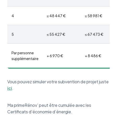
4
≤ 48 447 €
≤ 58 981 €
5
≤ 55 427 €
≤ 67 473 €
Par personne
+ 6 970 €
+ 8 486 €
supplémentaire
Vous pouvez simuler votre subvention de projet juste
ici
.
Ma primeRénov’ peut être cumulée avec les
Certificats d’économie d’énergie.