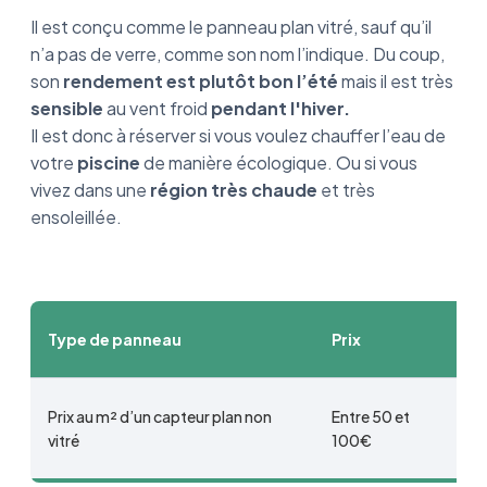
Il est conçu comme le panneau plan vitré, sauf qu’il
n’a pas de verre, comme son nom l’indique. Du coup,
son
rendement est plutôt bon l’été
mais il est très
sensible
au vent froid
pendant l'hiver.
Il est donc à réserver si vous voulez chauffer l’eau de
votre
piscine
de manière écologique. Ou si vous
vivez dans une
région très chaude
et très
ensoleillée.
Type de panneau
Prix
Prix au m² d’un capteur plan non
Entre 50 et
vitré
100€