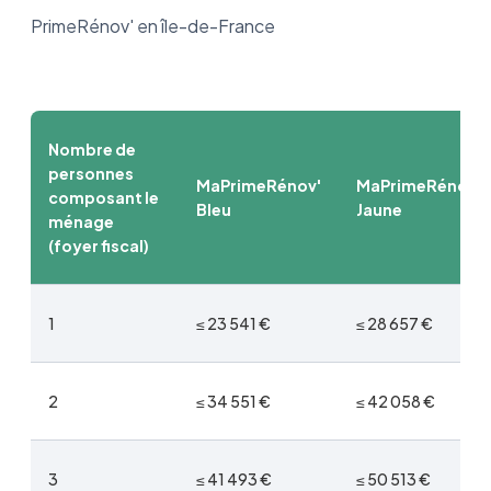
PrimeRénov' en île-de-France
Nombre de
personnes
MaPrimeRénov'
MaPrimeRénov'
composant le
Bleu
Jaune
ménage
(foyer fiscal)
1
≤ 23 541 €
≤ 28 657 €
2
≤ 34 551 €
≤ 42 058 €
3
≤ 41 493 €
≤ 50 513 €