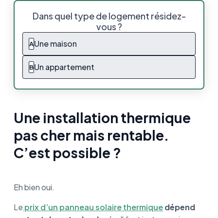
Une installation thermique pas cher mais
Dans quel type de logement résidez-
rentable. C’est possible ?
vous ?
Comment fonctionnent les panneaux
Une maison
A
solaires thermiques ?
Un appartement
B
Quels sont les différents types de panneaux
solaires thermiques et leur prix ?
Le capteur plan non vitré
Une installation thermique
Classement des panneaux solaires
pas cher mais rentable.
thermiques en fonction du prix
C’est possible ?
Quelles sont les aides de l'État pour
l’installation d’un panneau solaire thermique
?
Eh bien oui.
Comparaison prix panneau solaire thermique
et photovoltaïque
Le
prix d’un panneau solaire thermique
dépend