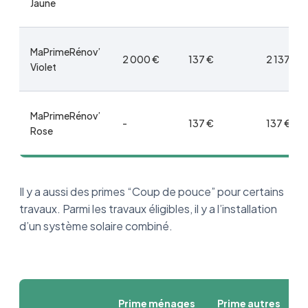
Jaune
MaPrimeRénov’
2 000 €
137 €
2 137 €
Violet
MaPrimeRénov’
-
137 €
137 €
Rose
Il y a aussi des primes “Coup de pouce” pour certains
travaux. Parmi les travaux éligibles, il y a l’installation
d’un système solaire combiné.
Prime ménages
Prime autres