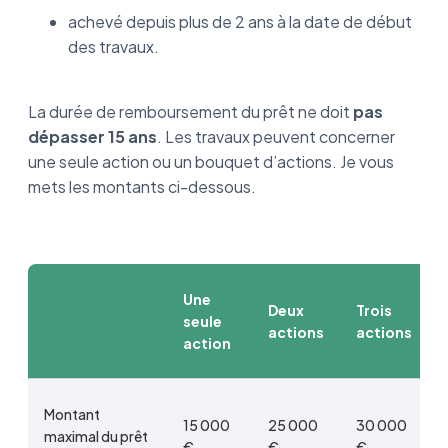
achevé depuis plus de 2 ans à la date de début
des travaux.
La durée de remboursement du prêt ne doit
pas
dépasser 15 ans
. Les travaux peuvent concerner
une seule action ou un bouquet d’actions. Je vous
mets les montants ci-dessous.
Une
Deux
Trois
seule
actions
actions
action
Montant
15 000
25 000
30 000
maximal du prêt
€
€
€