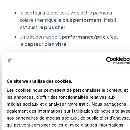
le capteur à tubes sous vide est le panneau
solaire thermique
le plus performant
. Mais il
est aussi l
e plus cher
;
un très bon rapport
performance/prix
, c’est
le
capteur plan vitré
;
pour une
piscine
ou une maison dans une
région très ensoleillée, le
capteur plan non
vitré
fera l’affaire ;
et le
chauffe-eau solaire monobloc
Ce site web utilise des cookies.
conviendra parfaitement pour alimenter
un
Les cookies nous permettent de personnaliser le contenu et
camping-car ou une petite maison
dans une
les annonces, d'offrir des fonctionnalités relatives aux
région très chaude. C’est lui qui coûte le moins
médias sociaux et d'analyser notre trafic. Nous partageons
cher, si on prend en compte les capteurs + le
également des informations sur l'utilisation de notre site ave
ballon.
nos partenaires de médias sociaux, de publicité et d'analyse
qui peuvent combiner celles-ci avec d'autres informations