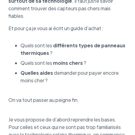
surtout de sa technologie
. Il faut juste savoir
Le panneau solaire thermique en kit : Une
comment trouver des capteurs pas chers mais
bonne idée pour payer moins cher ?
fiables.
Le thermique solaire pas cher : Ce qu’il faut
Et pour ça je vous ai écrit un guide d’achat :
retenir pour débourser le moins d’argent
Quels sont les
différents types de panneaux
thermiques
?
Quels sont les
moins chers
?
Quelles aides
demander pour payer encore
moins cher ?
On va tout passer au peigne fin.
Je vous propose de d’abord reprendre les bases.
Pour celles et ceux qui ne sont pas trop familiarisés
avec la technologie solaire thermique, on commence