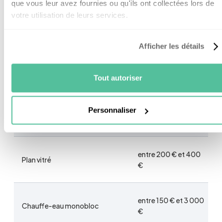
que vous leur avez fournies ou qu'ils ont collectées lors de
Pour rappel, voilà le prix des capteurs solaires du
votre utilisation de leurs services.
moins cher au plus cher :
Afficher les détails
Types de capteurs
Tout autoriser
Prix au m2
thermiques
Personnaliser
Plan non vitré
entre 50 € et 100 €
entre 200 € et 400
Plan vitré
€
entre 150 € et 3 000
Chauffe-eau monobloc
€