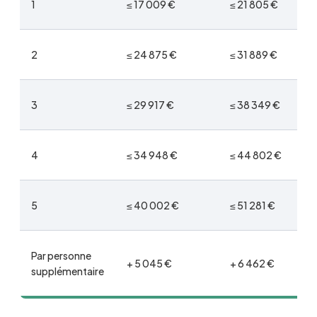
1
≤ 17 009 €
≤ 21 805 €
2
≤ 24 875 €
≤ 31 889 €
3
≤ 29 917 €
≤ 38 349 €
4
≤ 34 948 €
≤ 44 802 €
5
≤ 40 002 €
≤ 51 281 €
Par personne
+ 5 045 €
+ 6 462 €
supplémentaire