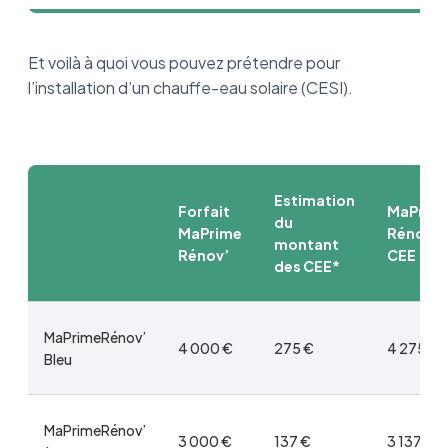
Et voilà à quoi vous pouvez prétendre pour
l’installation d’un chauffe-eau solaire (CESI).
Estimation
Forfait
MaPrim
du
MaPrime
Rénov’ 
montant
Rénov’
CEE
des CEE*
MaPrimeRénov’
4 000 €
275 €
4 275 €
Bleu
MaPrimeRénov’
3 000 €
137 €
3 137 €