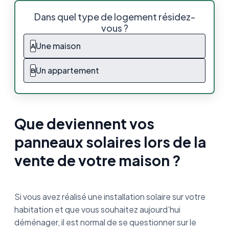
Que deviennent vos panneaux solaires lors
Dans quel type de logement résidez-
de la vente de votre maison ?
vous ?
Une installation photovoltaïque rend votre
Une maison
A
logement attractif
Un appartement
B
Les éléments à mettre en avant lors de la
mise en vente de votre maison
Peut-on parler de plus-value grâce aux
panneaux solaires ?
Que deviennent vos
panneaux solaires lors de la
Votre installation peut-elle affecter le prix
de votre bien ?
vente de votre maison ?
Vente maison avec panneaux solaires :
Quelles démarches ?
Si vous avez réalisé une installation solaire sur votre
Achat maison avec panneaux solaires : Les
habitation et que vous souhaitez aujourd’hui
informations à se procurer
déménager, il est normal de se questionner sur le