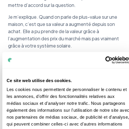
mettre d’accord sur la question.
Je m’explique. Quand on parle de plus-value sur une
maison, c’est que sa valeur a augmenté depuis son
achat. Elle a pu prendre de la valeur grâce à
l’augmentation des prix du marché mais pas vraiment
grâce à votre système solaire.
Une installation solaire ne permet pas de vendre un
bien immobilier 10 000€ au-dessus du prix du
marché. Les agents que j’ai interrogé m’ont affirmé
que cela ne faisait
pas augmenter l’estimation
du
Ce site web utilise des cookies.
bien.
Les cookies nous permettent de personnaliser le contenu et
les annonces, d'offrir des fonctionnalités relatives aux
Pourquoi ? Car pour beaucoup de potentiels
médias sociaux et d'analyser notre trafic. Nous partageons
acheteurs les panneaux peuvent être un point
également des informations sur l'utilisation de notre site ave
négatif. Certains pensent qu’ils coûtent cher à
nos partenaires de médias sociaux, de publicité et d'analyse
l’entretien ou que cela fragilise la toiture. La
qui peuvent combiner celles-ci avec d'autres informations
méconnaissance des gens face à l’énergie solaire