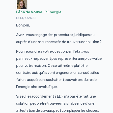
Léna de Nouvel'R Énergie
Le
14/4/2022
Bonjour,
Avez-vous engagé des procédures juridiques ou
auprès d'une assurance afin de trouver une solution ?
Pour répondre à votre question, en l'état, vos
panneaux ne peuvent pas représenter une plus-value
pour votre maison. Ce serait même plutôt le
contraire puisqu'ils vont engendrer un surcoût si les
futurs acquéreurs souhaitent pouvoir produire de
l'énergie photovoltaïque.
Si seul le raccordement à EDF n'a pas été fait, une
solution peut-être trouvée mais l'absence d'une
attestation de travaux peut compliquer les choses.