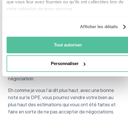
que vous leur avez fournies ou qu'ils ont collectées lors de
peut les rendre
réticents.
votre utilisation de leurs services.
De ce fait, la majorité n’est pas prête à payer plus
cher leur maison juste pour bénéficier de l’énergie
Afficher les détails
solaire.
Là où c’est intéressant pour vous, c’est sur la
marge
Tout autoriser
de négociation
. En moyenne, les acquéreurs
négocient le prix de
6%.
Or, en appuyant sur les
Personnaliser
avantages de votre installation, vous pouvez
facilement justifier de ne pas accepter de
négociation.
Eh comme je vous l’ai dit plus haut, avec une bonne
note sur le DPE, vous pourrez vendre votre bien au
plus haut des estimations qui vous ont été faites et
faire en sorte de ne pas accepter de négociations.