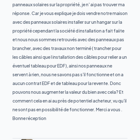
panneaux solaires sur la propriété, je n' ai pas trouver ma
réponse. Car je vous explique je dois vendre notre maison
avec des panneaux solaires installer sur un hangar sur la
propriété cependant la société d installation a fait faiite
et nous nous sommes retrouvés avec des panneaux pas
brancher, avec des travaux non terminé ( trancher pour
les câbles ainsi que l installation des câbles pour relier a un
éventuel tableau pour EDF), ainsi nos panneaux ne
servent à rien, nous ne savons pas s'il fonctionne et on a
aucun contrat EDF et de tableau pour la revente. Donc
pouvons nous augmenter la valeur du bien avec cela? Et
comment cela en ai au près de potentiel acheteur, vu qu'il
ne sont pas en possibilité de fonctionner. Merci a vous .
Bonne réception