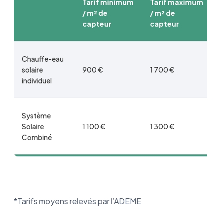
Tarif minimum
Tarif maximum
/ m² de
/ m² de
capteur
capteur
Chauffe-eau
solaire
900 €
1 700 €
individuel
Système
Solaire
1 100 €
1 300 €
Combiné
*Tarifs moyens relevés par l’ADEME