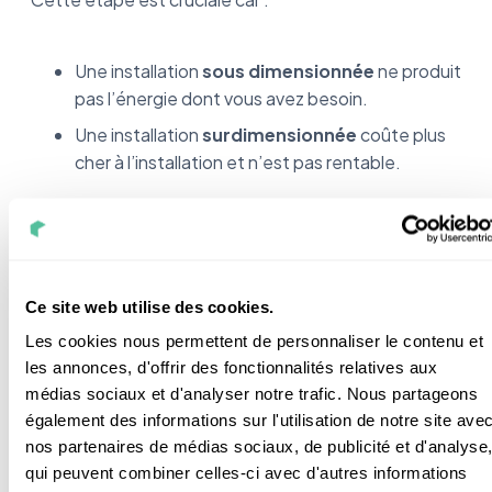
Une installation
sous dimensionnée
ne produit
pas l’énergie dont vous avez besoin.
Une installation
surdimensionnée
coûte plus
cher à l’installation et n’est pas rentable.
À titre d’information
: Il faut compter à peu près
1m² de panneau par personne présente dans le
foyer.
Ce site web utilise des cookies.
Les cookies nous permettent de personnaliser le contenu et
les annonces, d'offrir des fonctionnalités relatives aux
Les démarches administratives
médias sociaux et d'analyser notre trafic. Nous partageons
également des informations sur l'utilisation de notre site ave
Je serais bref sur ce point car le principe est le même
nos partenaires de médias sociaux, de publicité et d'analyse
que pour des modules solaires photovoltaïques.
qui peuvent combiner celles-ci avec d'autres informations