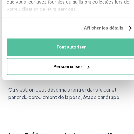
que vous leur avez fournies ou qu'ils ont collectées lors de
votre utilisation de leurs services.
L’apposition de ce type d’équipement sur votre
charpente (ou votre terrain) modifie son apparence.
Une
déclaration d’urbanisme doit donc être
Afficher les détails
remplie auprès de votre mairie
avant le début des
travaux.
Tout autoriser
Pensez-y car tout défaut pourrait vous obliger à tout
Personnaliser
enlever, et là… Bonjour les frais.
Ça y est, on peut désormais rentrer dans le dur et
parler du déroulement de la pose, étape par étape.