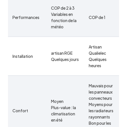
COP de 2 à 3
Variables en
Performances
COP de 1
fonction de la
météo
Artisan
artisan RGE
Qualielec
Installation
Quelques jours
Quelques
heures
Mauvais pour
les panneaux
convecteurs
Moyen
Moyens pour
Plus-value : la
Confort
les radiateurs
climatisation
rayonnants
en été
Bon pour les