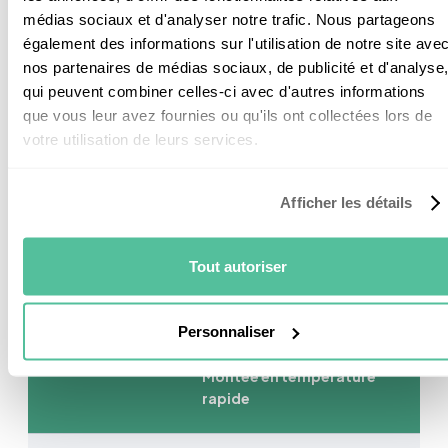
médias sociaux et d'analyser notre trafic. Nous partageons
Si vous décidez d’opter pour des radiateurs
également des informations sur l'utilisation de notre site ave
électriques, vous êtes à la recherche des meilleurs.
nos partenaires de médias sociaux, de publicité et d'analyse
Rassurez-vous, vous pourrez trouver dans ce tableau
qui peuvent combiner celles-ci avec d'autres informations
les 3 radiateurs électriques à prendre en
que vous leur avez fournies ou qu'ils ont collectées lors de
considération.
votre utilisation de leurs services.
Afficher les détails
Technologie à inertie
Tout autoriser
dynamique
Puissance de 2000 W
AIRELEC
Détection d’ouverture des
Personnaliser
AIRA692897
fenêtres
Affichage digital
Montée en température
rapide