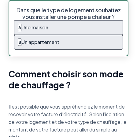
Comment choisir son mode de chauffage ?
Dans quelle type de logement souhaitez
vous installer une pompe à chaleur ?
La pompe à chaleur air-air ou radiateur
électrique : quelles solutions prévoir pour
Une maison
A
votre logement ?
Un appartement
B
Quels sont les 3 meilleurs radiateurs
électriques ?
Bilan : Quel type de chauffage choisir ?
Comment choisir son mode
de chauffage ?
Il est possible que vous appréhendiez le moment de
recevoir votre facture d’électricité. Selon l’isolation
de votre logement et de votre type de chauffage, le
montant de votre facture peut aller du simple au