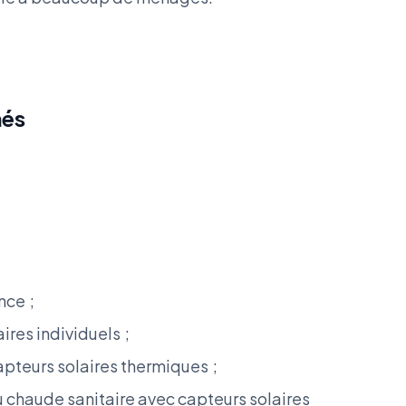
nés
nce ;
res individuels ;
pteurs solaires thermiques ;
chaude sanitaire avec capteurs solaires