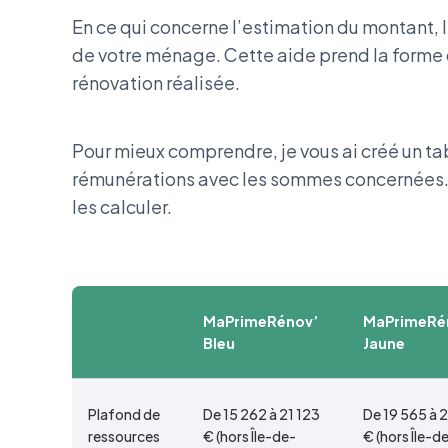
En ce qui concerne l’estimation du montant, 
de votre ménage. Cette aide prend la forme 
rénovation réalisée.
Pour mieux comprendre, je vous ai créé un ta
rémunérations avec les sommes concernées. 4
les calculer.
MaPrimeRénov’
MaPrimeRé
Bleu
Jaune
Plafond de
De 15 262 à 21 123
De 19 565 à 
ressources
€ (hors Île-de-
€ (hors Île-d