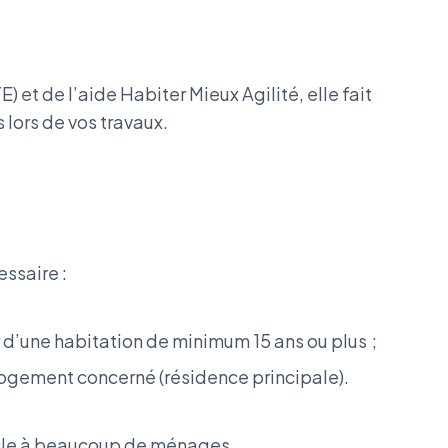
) et de l’aide Habiter Mieux Agilité, elle fait
 lors de vos travaux.
cessaire :
r d’une habitation de minimum 15 ans ou plus ;
 logement concerné (résidence principale).
ible à beaucoup de ménages.