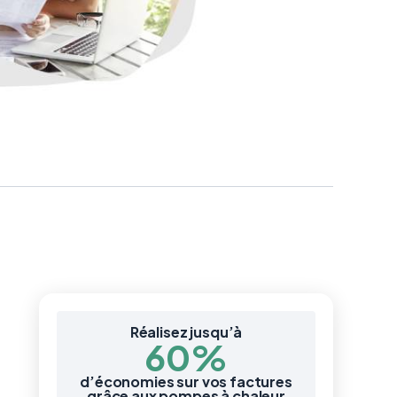
Réalisez jusqu’à
60%
d’économies sur vos factures
grâce aux pompes à chaleur