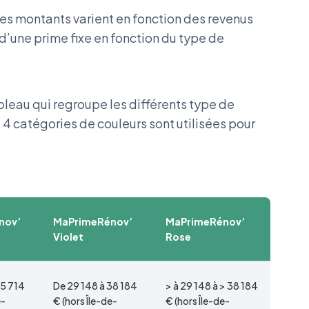
les montants varient en fonction des revenus
d’une prime fixe en fonction du type de
bleau qui regroupe les différents type de
 catégories de couleurs sont utilisées pour
nov’
MaPrimeRénov’
MaPrimeRénov’
Violet
Rose
25 714
De 29 148 à 38 184
> à 29 148 à > 38 184
e-
€ (hors Île-de-
€ (hors Île-de-