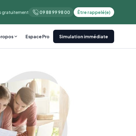
 gratuitement
09 88 99 98 00
Être rappelé(e)
propos
Espace Pro
Simulation immédiate