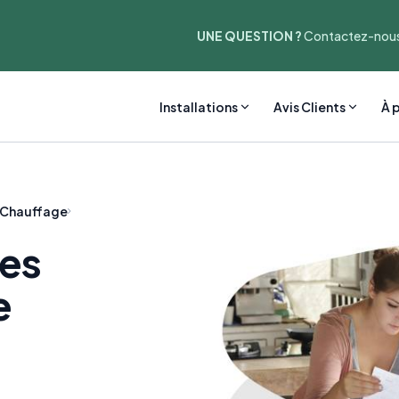
UNE QUESTION ?
Contactez-nous
Installations
Avis Clients
À 
 Chauffage
res
e