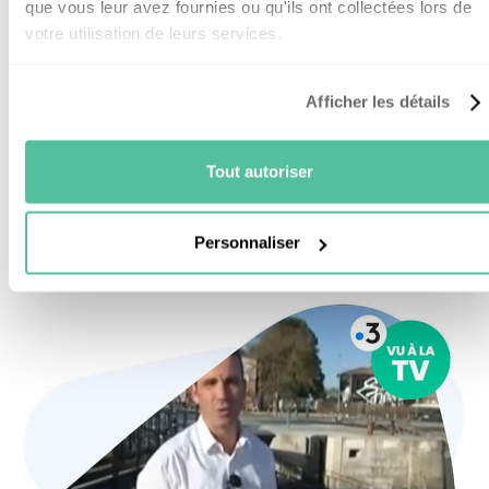
que vous leur avez fournies ou qu'ils ont collectées lors de
votre utilisation de leurs services.
Afficher les détails
ON PARLE DE NOUS
Nouvel'R Énergie dans les
Tout autoriser
médias
Personnaliser