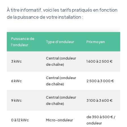
À titre informatif, voici les tarifs pratiqués en fonction
de la puissance de votre installation :
Puissance de
Type d'onduleur
Prix moyen
l'onduleur
Central (onduleur
3 kWc
1 600 à 2 500 €
de chaîne)
Central (onduleur
6 kWc
2 500 à 3 000 €
de chaîne)
Central (onduleur
9 kWc
3 100 à 3 600 €
de chaîne)
de 350 à 500 € /
0 à 12 kWc
Micro-onduleur
onduleur