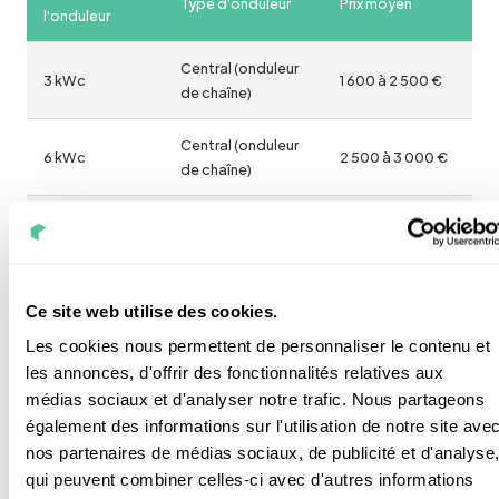
Type d'onduleur
Prix moyen
l'onduleur
Central (onduleur
3 kWc
1 600 à 2 500 €
de chaîne)
Central (onduleur
6 kWc
2 500 à 3 000 €
de chaîne)
Central (onduleur
9 kWc
3 100 à 3 600 €
de chaîne)
de 350 à 500 € /
Ce site web utilise des cookies.
0 à 12 kWc
Micro-onduleur
onduleur
Les cookies nous permettent de personnaliser le contenu et
les annonces, d'offrir des fonctionnalités relatives aux
médias sociaux et d'analyser notre trafic. Nous partageons
également des informations sur l'utilisation de notre site ave
nos partenaires de médias sociaux, de publicité et d'analyse
Par quoi remplacer un
qui peuvent combiner celles-ci avec d'autres informations