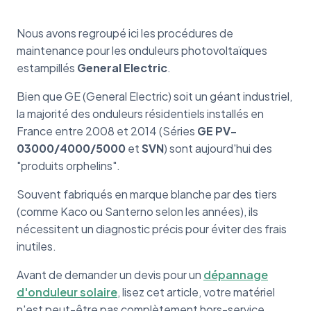
Nous avons regroupé ici les procédures de
maintenance pour les onduleurs photovoltaïques
estampillés
General Electric
.
Bien que GE (General Electric) soit un géant industriel,
la majorité des onduleurs résidentiels installés en
France entre 2008 et 2014 (Séries
GE PV-
03000/4000/5000
et
SVN
) sont aujourd'hui des
"produits orphelins".
Souvent fabriqués en marque blanche par des tiers
(comme Kaco ou Santerno selon les années), ils
nécessitent un diagnostic précis pour éviter des frais
inutiles.
Avant de demander un devis pour un
dépannage
d'onduleur solaire
, lisez cet article, votre matériel
n'est peut-être pas complètement hors-service.