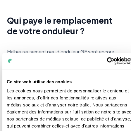
Qui paye le remplacement
de votre onduleur ?
Malheureusement peu d'onduleur GE sont encore
sous garantie, c'est à vous de payer le remplacement.
À moins que votre appareil est été victime d'une
surtensions électriques liées au réseau EDF ou à une
Ce site web utilise des cookies.
tempête. Dans ce cas, c'est votre
assurance
Les cookies nous permettent de personnaliser le contenu et
habitation qui prend le relai
.
les annonces, d'offrir des fonctionnalités relatives aux
⚠️ Pour que votre assurance habitation couvre les
médias sociaux et d'analyser notre trafic. Nous partageons
frais, vous avez besoin d'un diagnostic réalisé par un
également des informations sur l'utilisation de notre site ave
nos partenaires de médias sociaux, de publicité et d'analyse
professionnel certifié Quali'PV
.
qui peuvent combiner celles-ci avec d'autres informations