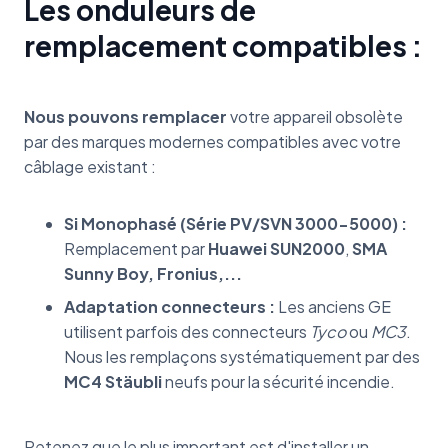
Les onduleurs de
remplacement compatibles :
Nous pouvons remplacer
votre appareil obsolète
par des marques modernes compatibles avec votre
câblage existant :
Si Monophasé (Série PV/SVN 3000-5000) :
Remplacement par
Huawei SUN2000
,
SMA
Sunny Boy, Fronius,...
Adaptation connecteurs :
Les anciens GE
utilisent parfois des connecteurs
Tyco
ou
MC3
.
Nous les remplaçons systématiquement par des
MC4 Stäubli
neufs pour la sécurité incendie.
Retenez que le plus important est d'installer un