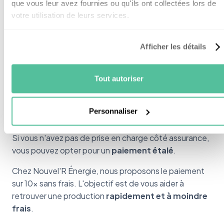
Vous pouvez cliquer
ici
pour que l'un de nos
que vous leur avez fournies ou qu'ils ont collectées lors de
techniciens vous contacte dans la foulée.
votre utilisation de leurs services.
Afficher les détails
Aide au financement pour le
Tout autoriser
dépannage de votre
installation :
Personnaliser
Si vous n'avez pas de prise en charge côté assurance,
vous pouvez opter pour un
paiement étalé
.
Chez Nouvel'R Énergie, nous proposons le paiement
sur 10x sans frais. L'objectif est de vous aider à
retrouver une production
rapidement et à moindre
frais
.