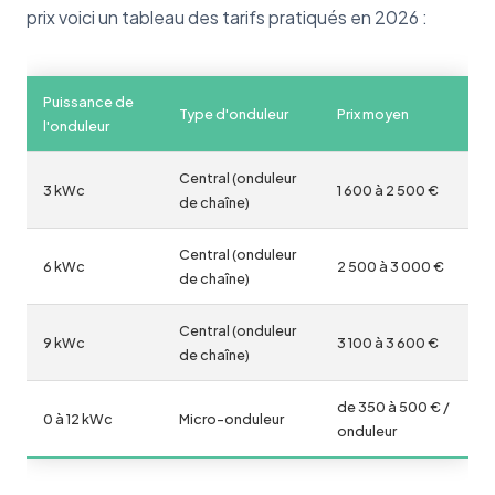
prix voici un tableau des tarifs pratiqués en 2026 :
Puissance de
Type d'onduleur
Prix moyen
l'onduleur
Central (onduleur
3 kWc
1 600 à 2 500 €
de chaîne)
Central (onduleur
6 kWc
2 500 à 3 000 €
de chaîne)
Central (onduleur
9 kWc
3 100 à 3 600 €
de chaîne)
de 350 à 500 € /
0 à 12 kWc
Micro-onduleur
onduleur