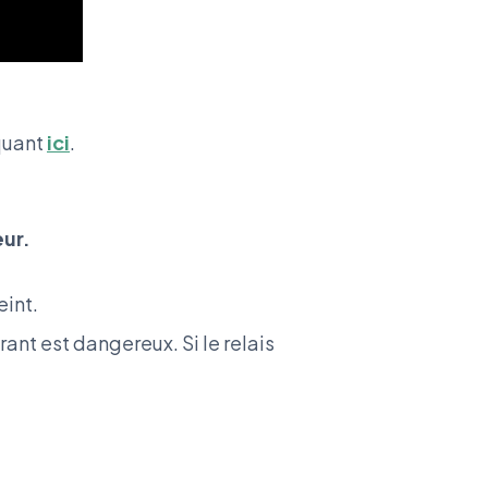
iquant
ici
.
eur.
int.
rant est dangereux. Si le relais