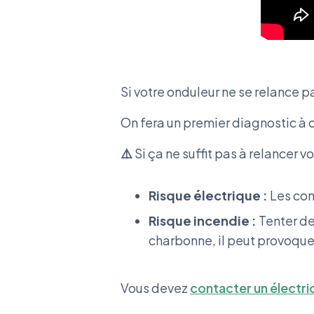
Si votre onduleur ne se relance p
On fera un premier diagnostic à 
⚠️
Si ça ne suffit pas à relancer v
Risque électrique :
Les con
Risque incendie :
Tenter de 
charbonne, il peut provoque
Vous devez
contacter un électri