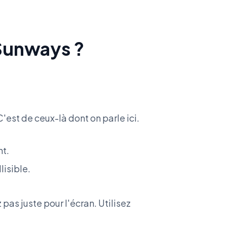
 Sunways ?
C'est de ceux-là dont on parle ici.
nt.
lisible.
pas juste pour l'écran. Utilisez