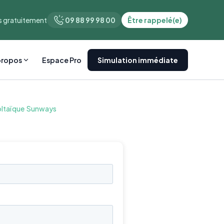
 gratuitement
09 88 99 98 00
Être rappelé(e)
propos
Espace Pro
Simulation immédiate
ltaïque
Sunways