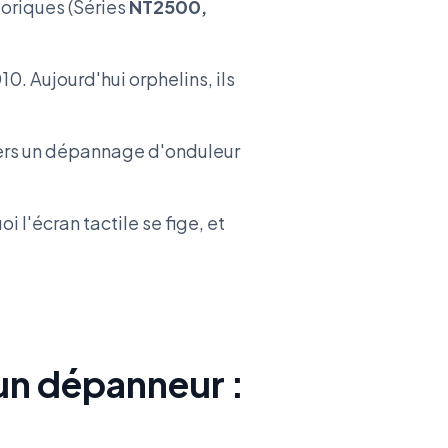
toriques (Séries
NT2500,
. Aujourd'hui orphelins, ils
 vers un dépannage d'onduleur
 l'écran tactile se fige, et
un dépanneur :