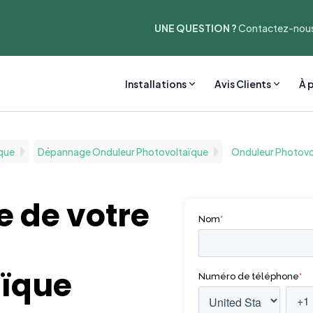
UNE QUESTION ?
Contactez-nous
Installations
Avis Clients
À 
que
Dépannage Onduleur Photovoltaïque
Onduleur Photovo
 de votre
aïque